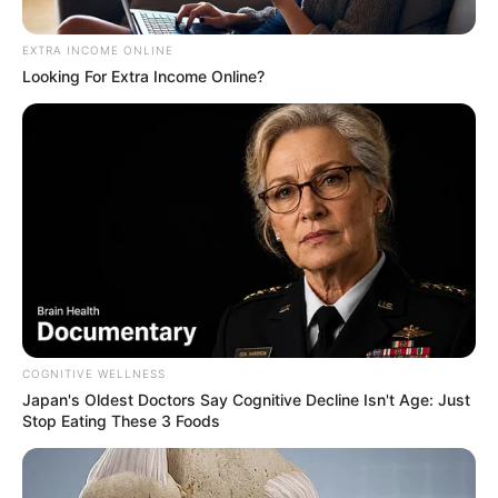
EXTRA INCOME ONLINE
Looking For Extra Income Online?
Composición Colprensa / Freepik
Bogotá se alista para diciembre: así se moverá el tráfico
en Navidad
COGNITIVE WELLNESS
Japan's Oldest Doctors Say Cognitive Decline Isn't Age: Just
Por:
Sophia Salamanca Gómez
Stop Eating These 3 Foods
Diciembre 5, 2025