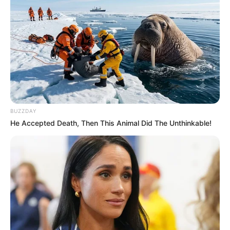
Refuerzo en las calles: así operará el
plan en diciembre
El plan arranca con más de
800 personas en vía
,
incluyendo Agentes Civiles, Policía de Tránsito y el Grupo
Guía, distribuidos en zonas con mayor congestión y
siniestralidad.
BUZZDAY
Cada semana se ejecutarán:
He Accepted Death, Then This Animal Did The Unthinkable!
Más de 500 intervenciones
para controlar el tráfico
y atacar el mal parqueo.
200 operativos de seguridad vial
enfocados en
controlar exceso de velocidad y consumo de alcohol
al volante.
Supervisión en
eventos masivos
como la Ciclovía
Nocturna, ferias y desfiles navideños.
Acompañamiento permanente en los
planes éxodo