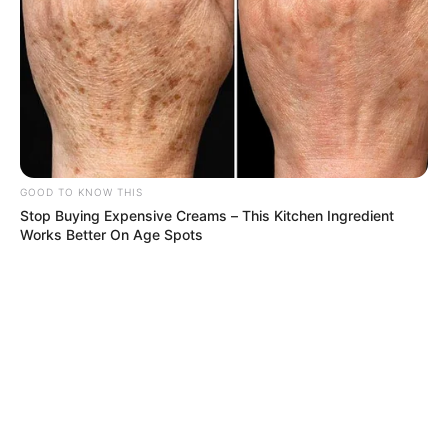
MÁS DE TAXIVIRIS
GOOD TO KNOW THIS
Stop Buying Expensive Creams – This Kitchen Ingredient
Works Better On Age Spots
TRANSMILENIO
TransMilenio tendrá 900 buses
nuevos y 3 troncales: lo que viene
para Bogotá 2026-2027
NOTICIAS CARTAGENA