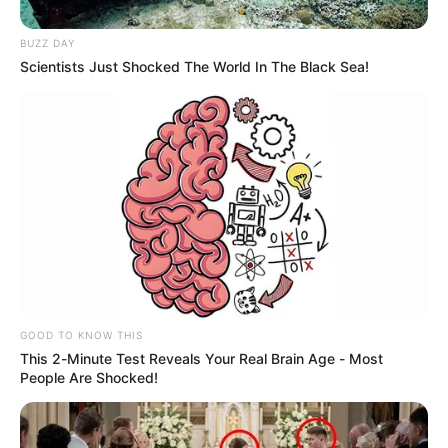
sede del
instituto de Medicina Legal.
BUZZ DAY
Scientists Just Shocked The World In The Black Sea!
GOOD TO KNOW THIS
This 2-Minute Test Reveals Your Real Brain Age - Most
People Are Shocked!