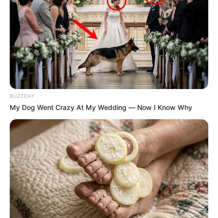
El trabajo del
levantamiento del cadáver
, generó un
impresionante trancón vehicular en el sentido norte – sur
de ingreso a la ciudad.
Expertos en atender esta clase de situaciones, mediante
versiones de testigos, videos captados por
cámaras de
seguridad
instaladas en la zona y versiones de testigos,
tratan de encontrar responsabilidades.
BUZZDAY
COMPARTIR
My Dog Went Crazy At My Wedding — Now I Know Why
ALERTA BOGOTÁ EN GOOGLE NEWS
TEMAS RELACIONADOS
POLICÍA DE TRÁNSITO
ACCIDENTE DE TRÁNSITO