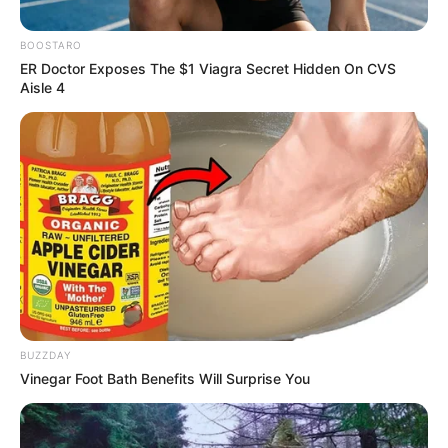
BOOSTARO
ER Doctor Exposes The $1 Viagra Secret Hidden On CVS
Aisle 4
Cortesía
Camioneta atropelló y mató a peatón en la Autopista
Norte de Bogotá
Por:
Héctor Santiago Guaman Espinosa
BUZZDAY
Octubre 15, 2021
Vinegar Foot Bath Benefits Will Surprise You