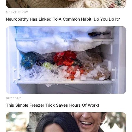
MANTÉNGASE EN ALERTA
NERVE FLOW
Neuropathy Has Linked To A Common Habit. Do You Do It?
Tenemos todas las noticias que le
interesan. Para estar bien informado, por
favor, active las notificaciones de Alerta.
ACTIVAR AHORA
TEMAS DESTACADOS
BUZZDAY
RECIBO DEL AGUA
LOCALIDAD DE USAQUÉN
CUNDINAMARCA
DESAPARECIDOS
This Simple Freezer Trick Saves Hours Of Work!
CORTES DE LUZ
LOCALIDAD DE ENGATIVÁ
REGIOTRAM DE OCCIDENTE
LOCALIDAD DE SUBA