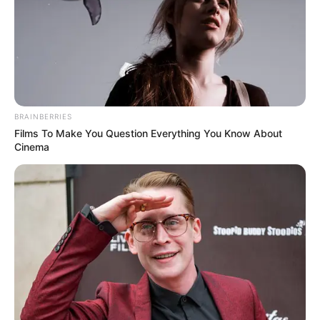
RECIBO DEL AGUA
LOCALIDAD DE USAQUÉN
CUNDINAMARCA
DESAPARECIDOS
CORTES DE LUZ
LOCALIDAD DE ENGATIVÁ
REGIOTRAM DE OCCIDENTE
LOCALIDAD DE SUBA
BRAINBERRIES
Films To Make You Question Everything You Know About
Cinema