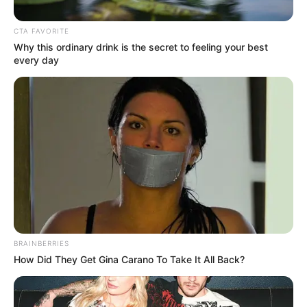
CTA FAVORITE
Why this ordinary drink is the secret to feeling your best
every day
Bogotá Tránsito
Caos en la movilidad por bloqueos en vía La Calera
Por:
Cristhiam Martínez
Septiembre 2, 2024
BRAINBERRIES
How Did They Get Gina Carano To Take It All Back?