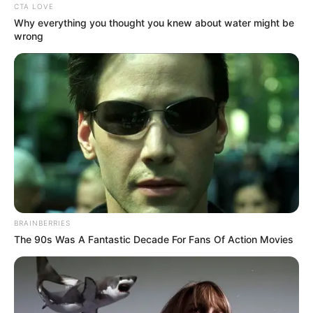
CTA LOVE
TEMAS RELACIONADOS
Why everything you thought you knew about water might be
wrong
BLOQUEOS
MOVILIDAD EN BOGOTÁ
VÍA LA CALERA
VEHÍCULOS DE CARGA DE ALIMENTOS
MANTÉNGASE EN ALERTA
Tenemos todas las noticias que le
interesan. Para estar bien informado, por
favor, active las notificaciones de Alerta.
ACTIVAR AHORA
BRAINBERRIES
The 90s Was A Fantastic Decade For Fans Of Action Movies
TEMAS DESTACADOS