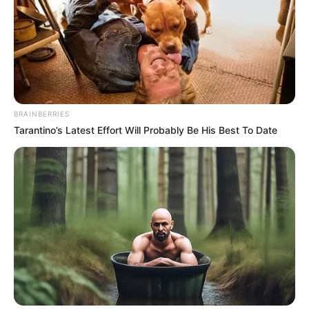
en la
Carrera 7
con
Calle 171
, donde los manifestantes
ocupan dos carriles, generando un fuerte impacto en la
movilidad
de la zona.
Las
autoridades
han desplegado
agentes civiles
para
intentar manejar la situación, sin embargo, la
movilidad
en estas importantes vías continúa siendo un desafío
BRAINBERRIES
para los usuarios y residentes de las áreas afectadas.
Tarantino’s Latest Effort Will Probably Be His Best To Date
La situación permanece en desarrollo, y se espera que las
autoridades
tomen medidas para resolver el conflicto y
restablecer la
normalidad
en las vías.
COMPARTIR
ALERTA BOGOTÁ EN GOOGLE NEWS