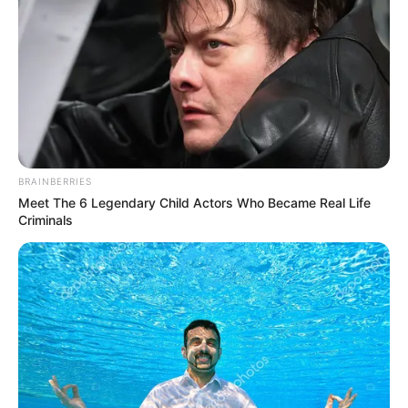
cuando repentinamente su auto quedó envuelto en
llamas en el momento que transitaba por la población de
Guaduas en Cundinamarca.
Cinco personas viajaban en el carro de las cuales cuatro
salieron rápidamente ilesas, mientras el conductor en
condición de discapacidad resultó con algunas
quemaduras que obligaron su traslado a un centro
hospitalario de la región.
BRAINBERRIES
Meet The 6 Legendary Child Actors Who Became Real Life
Unidades del cuerpo oficial de bomberos del
Criminals
departamento llegaron en sus potentes máquinas para
controlar las llamas y atender la emergencia.
COMPARTIR
ALERTA BOGOTÁ EN GOOGLE NEWS