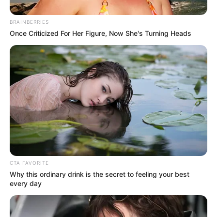
BRAINBERRIES
Once Criticized For Her Figure, Now She's Turning Heads
Archivo RCN
Carro envuelto en llamas casi mata a toda una familia en
Gua
Enero 2, 2019
COMPARTIR
CTA FAVORITE
Why this ordinary drink is the secret to feeling your best
every day
UNIRSE AL CANAL DE WHATSAPP
ALERTA ... Una familia estuvo a punto de morir calcinada