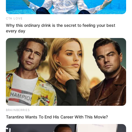
MANTÉNGASE EN ALERTA
Tenemos todas las noticias que le
CTA LOVE
interesan. Para estar bien informado, por
Why this ordinary drink is the secret to feeling your best
favor, active las notificaciones de Alerta.
every day
ACTIVAR AHORA
TEMAS DESTACADOS
RECIBO DEL AGUA
LOCALIDAD DE USAQUÉN
CUNDINAMARCA
DESAPARECIDOS
CORTES DE LUZ
LOCALIDAD DE ENGATIVÁ
BRAINBERRIES
REGIOTRAM DE OCCIDENTE
Tarantino Wants To End His Career With This Movie?
LOCALIDAD DE SUBA