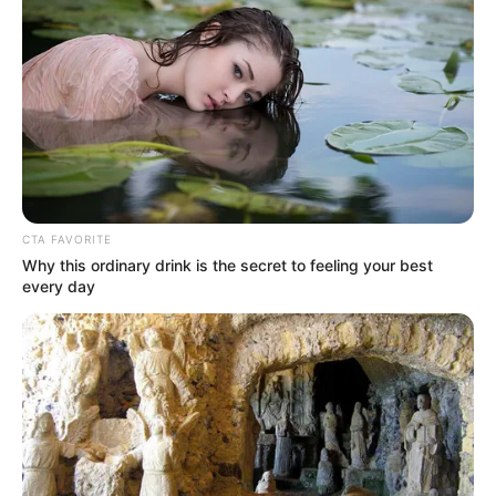
disfrutar los ciudadanos de manera gratuita.
Ante esto, el Distrito dio a conocer el cronograma donde
se llevará a cabo la ciclovía nocturna y los cierres viales
que habrá, por lo que
se le recomienda a los ciudadanos
y conductores que no participarán de la jornada
, a que
tenga en cuenta la información y tome rutas alternas.
CTA FAVORITE
Why this ordinary drink is the secret to feeling your best
every day