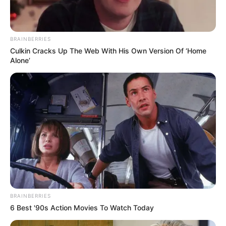
país
En el resto de la ciudad también se presentarán cierres
BRAINBERRIES
importantes para que se lleve a cabo la actividad y estos
Culkin Cracks Up The Web With His Own Version Of ‘Home
son:
Alone’
Carrera 50 con avenida Américas y NQS
Calle 39 sur con carrera 50
Carrera 6 entre la Primera de mayo y la calle 11 sur
Carrera 24 entre calle 37 y la calle 45
Carrera 60 entre calle 53 y la calle 63
Calle 37 entre la calle 26 y la carrera 24
COMPARTIR
ALERTA BOGOTÁ EN GOOGLE NEWS
BRAINBERRIES
6 Best '90s Action Movies To Watch Today