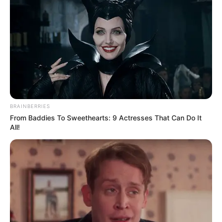
conectando con la ciclorruta y enlazando
entre la carrera
9 entre las calles 116 y 170. Además, la calle 147 entre
las carreras 19 y 9. Calle 72 entre carrera 7 y carrera 13.
Carrera Séptima y Calle 13
Los cierres que se presentarán en este importante
corredor vial serán: desde la Carrera 13 entre las calles 72
y 73, además, también
irá hasta la carrera 15 y desde la
carrera 15 entre la calle 72 y la 127.
BRAINBERRIES
From Baddies To Sweethearts: 9 Actresses That Can Do It
All!
Desde la carrera 6 hasta la calle 10 pasando por la
carrera Séptima.
Desde la carrera séptima hasta la calle
116, pasando por la calle 26 y el Monumento Reyes.
Lea también:
Pa' que se parche en familia: Pille los
alumbrados al gratín en parques de Bogotá
Otros cierres viales en la capital del