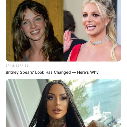
TEMAS RELACIONADOS
CIERRES VIALES EN BOGOTÁ
CICLOVÍA NOCTURNA
DISTRITO
MANTÉNGASE EN ALERTA
Tenemos todas las noticias que le
interesan. Para estar bien informado, por
favor, active las notificaciones de Alerta.
BRAINBERRIES
Britney Spears' Look Has Changed — Here's Why
ACTIVAR AHORA
TEMAS DESTACADOS