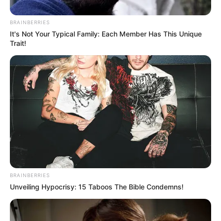
BRAINBERRIES
It's Not Your Typical Family: Each Member Has This Unique
Trait!
Colprensa
¿Cuándo será la ciclovía nocturna 2024?
Por:
Óscar Barrero
Diciembre 13, 2023
BRAINBERRIES
Unveiling Hypocrisy: 15 Taboos The Bible Condemns!
COMPARTIR