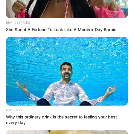
RECIBO DEL AGUA
LOCALIDAD DE USAQUÉN
CUNDINAMARCA
DESAPARECIDOS
CORTES DE LUZ
LOCALIDAD DE ENGATIVÁ
REGIOTRAM DE OCCIDENTE
BRAINBERRIES
LOCALIDAD DE SUBA
She Spent A Fortune To Look Like A Modern-Day Barbie
CTA LOVE
Why this ordinary drink is the secret to feeling your best
every day