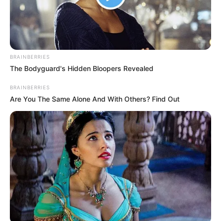
Seguridad vial:
reduce riesgos asociados a
caminos deteriorados.
COMPARTIR
BRAINBERRIES
The Bodyguard's Hidden Bloopers Revealed
ALERTA BOGOTÁ EN GOOGLE NEWS
BRAINBERRIES
Are You The Same Alone And With Others? Find Out
TEMAS RELACIONADOS
TRANCONES
LA CALERA, CUNDINAMARCA
CIERRES VIALES
MANTÉNGASE EN ALERTA
Tenemos todas las noticias que le
interesan. Para estar bien informado, por