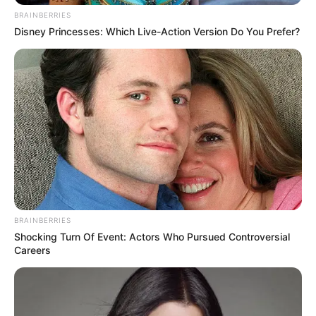
favor, active las notificaciones de Alerta.
BRAINBERRIES
Disney Princesses: Which Live-Action Version Do You Prefer?
ACTIVAR AHORA
TEMAS DESTACADOS
RECIBO DEL AGUA
LOCALIDAD DE USAQUÉN
CUNDINAMARCA
DESAPARECIDOS
CORTES DE LUZ
LOCALIDAD DE ENGATIVÁ
REGIOTRAM DE OCCIDENTE
LOCALIDAD DE SUBA
BRAINBERRIES
Shocking Turn Of Event: Actors Who Pursued Controversial
Careers