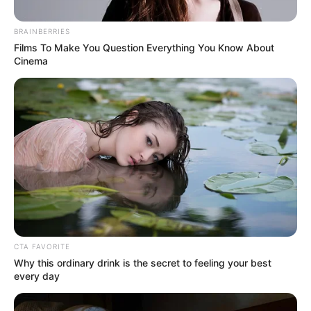
BRAINBERRIES
Films To Make You Question Everything You Know About
Cinema
RCN Radio
Vía La Calera
CTA FAVORITE
Why this ordinary drink is the secret to feeling your best
Por:
J. Adriana Pardo
every day
Octubre 22, 2024