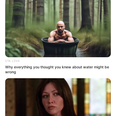
Durante el periodo de cierre, se recomienda a los
residentes y visitantes
usar la vía alterna por Siberia
.
Esta ruta alternativa permitirá el flujo vehicular mientras
se realizan las obras necesarias. La Secretaría agradece
la comprensión y apoyo de la comunidad ante los
inconvenientes que esta situación pueda causar. Es
importante mencionar que las obras están diseñadas
para culminar en un plazo determinado, buscando
minimizar el impacto en la vida cotidiana de los
habitantes.
CTA LOVE
Why everything you thought you knew about water might be
La
construcción de placa huella
es una solución efectiva
wrong
para mejorar caminos rurales, ya que proporciona una
base sólida que soporta el tráfico vehicular y
reduce el
desgaste en épocas de lluvias
. Este tipo de
infraestructura es fundamental para conectar
comunidades, facilitar el acceso a servicios básicos y
fomentar el desarrollo económico local.
La Secretaría también ha enfatizado que se realizarán