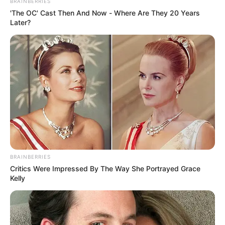
TEMAS DESTACADOS
BRAINBERRIES
'The OC' Cast Then And Now - Where Are They 20 Years
Later?
RECIBO DEL AGUA
LOCALIDAD DE USAQUÉN
CUNDINAMARCA
DESAPARECIDOS
CORTES DE LUZ
LOCALIDAD DE ENGATIVÁ
REGIOTRAM DE OCCIDENTE
LOCALIDAD DE SUBA
BRAINBERRIES
Critics Were Impressed By The Way She Portrayed Grace
Kelly