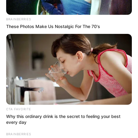
Lea además:
Accidente de tránsito Freddy Burbano:
Familia de la víctima pide justicia
BRAINBERRIES
These Photos Make Us Nostalgic For The 70's
CTA FAVORITE
Why this ordinary drink is the secret to feeling your best
every day
BRAINBERRIES