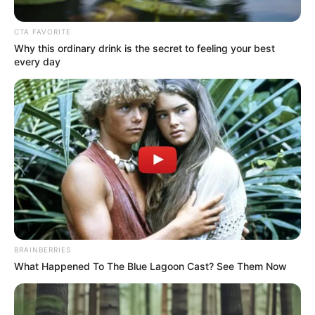
CTA FAVORITE
Why this ordinary drink is the secret to feeling your best
every day
Composición RCN Radio
Freddy Burbano
BRAINBERRIES
Por:
Jenny Rocio Angarita
What Happened To The Blue Lagoon Cast? See Them Now
Julio 11, 2022