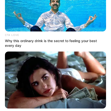
Sobre el exceso de velocidad también argumentó el
abogado defensor, que "
la Fiscalía también obvió traer a
esta instancia algún elemento material probatorio, de
manera sensata y razonable que acredite que mi
representado se encontraba en exceso de velocidad
CTA LOVE
(...)".
Why this ordinary drink is the secret to feeling your best
every day
Cabe recordar que,
el accidente de tránsito se produjo el
pasado sábado 9 de julio en el barrio Pensilvania
de la
localidad de Puente Aranda en la ciudad de Bogotá.
En el hecho murió la joven
Karen Molina mientras se
movilizaba en un taxi que fue embestido por un carro
particular
que según la Fiscalía General era conducido
por el cantante de música popular.
Lea también:
Freddy Burbano es capturado tras
protagonizar accidente de tránsito en Bogotá