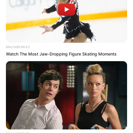
TEMAS RELACIONADOS
ACCIDENTE DE TRÁNSITO
FREDDY BURBANO
SINIESTROS EN BOGOTÁ
SINIESTROS VIALES
FISCALÍA GENERAL DE LA NACIÓN
BRAINBERRIES
Watch The Most Jaw‑Dropping Figure Skating Moments
MANTÉNGASE EN ALERTA
Tenemos todas las noticias que le
interesan. Para estar bien informado, por
favor, active las notificaciones de Alerta.
ACTIVAR AHORA