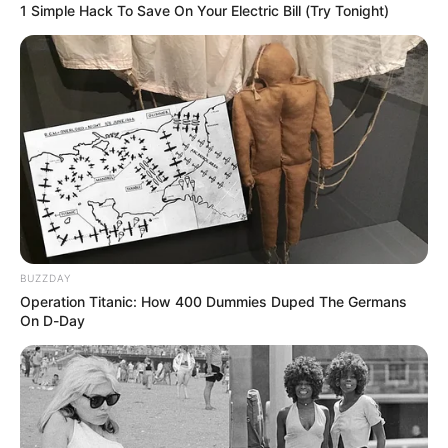
1 Simple Hack To Save On Your Electric Bill (Try Tonight)
La entidad explicó que este
procedimiento es rápido y no
requiere trámites complejos
, siempre y cuando el
propietario cumpla con los
requisitos exigidos por las
autoridades de tránsito.
BUZZDAY
Operation Titanic: How 400 Dummies Duped The Germans
On D-Day