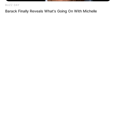
reflectiva.
BUZZ DAY
Barack Finally Reveals What's Going On With Michelle
COMPARTIR
ALERTA BOGOTÁ EN GOOGLE NEWS
TEMAS RELACIONADOS
CONDUCTORES EN BOGOTÁ
MULTAS DE TRÁNSITO
SECRETARÍA DE MOVILIDAD DE BOGOTÁ
MOVILIDAD EN BOGOTÁ
VENTANILLA ÚNICA DE SERVICIOS
ALERTA BOGOTÁ
NOTICIAS DE BOGOTÁ
NOTICIAS BOGOTÁ
MANTÉNGASE EN ALERTA
Tenemos todas las noticias que le