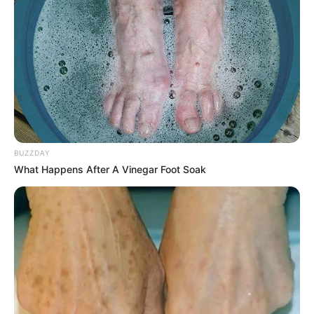
COMPARTIR
UNIRSE AL CANAL DE WHATSAPP
Perder una placa,
tenerla partida o que ya no se lean
bien los números
puede convertirse en un verdadero
BUZZDAY
dolor de cabeza para cualquier conductor en Bogotá
.
What Happens After A Vinegar Foot Soak
Además de representar un riesgo para la seguridad vial,
portar una identificación vehicular en mal estado
también puede terminar en comparendos e incluso en la
inmovilización del carro o la moto.
LEA TAMBIÉN
Obras de alcantarillado en la Boyacá
tendrán novedosa tecnología: habrá