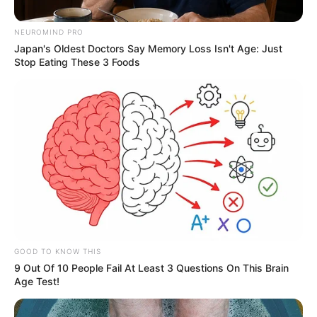
NEUROMIND PRO
Japan's Oldest Doctors Say Memory Loss Isn't Age: Just
Stop Eating These 3 Foods
Collage Alerta - Ventanilla Única de Servicios de
Movilidad y diseñado por Magnific -
www.magnific.com
Multas por conducir con placas dañadas o alteradas en
GOOD TO KNOW THIS
Colombia
9 Out Of 10 People Fail At Least 3 Questions On This Brain
Age Test!
Por:
July Morales
Mayo 20, 2026