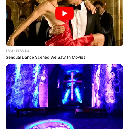
TEMAS DESTACADOS
RECIBO DEL AGUA
LOCALIDAD DE USAQUÉN
CUNDINAMARCA
DESAPARECIDOS
BRAINBERRIES
CORTES DE LUZ
LOCALIDAD DE ENGATIVÁ
REGIOTRAM DE OCCIDENTE
Sensual Dance Scenes We Saw In Movies
LOCALIDAD DE SUBA