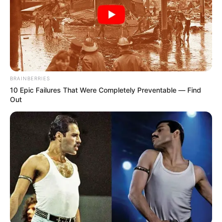
tipos de incendios:
Estructurales:
incidentes en edificaciones como
viviendas, bodegas, locales comerciales e
industrias.
Forestales:
incendios o quemas no controladas en
áreas con vegetación, como lotes, cerros,
BRAINBERRIES
plantaciones o matorrales.
10 Epic Failures That Were Completely Preventable — Find
Out
Vehiculares:
emergencias causadas por la
combustión de automotores, ya sea por fallas
mecánicas o accidentes de tránsito.
Las autoridades reiteran la importancia de
no intervenir
por cuenta propia en este tipo de situaciones, mantener
la calma y permitir que los cuerpos de socorro actúen
con rapidez y seguridad. Además, se recomienda no
propagar rumores ni información sin verificar a través de
canales oficiales.
COMPARTIR