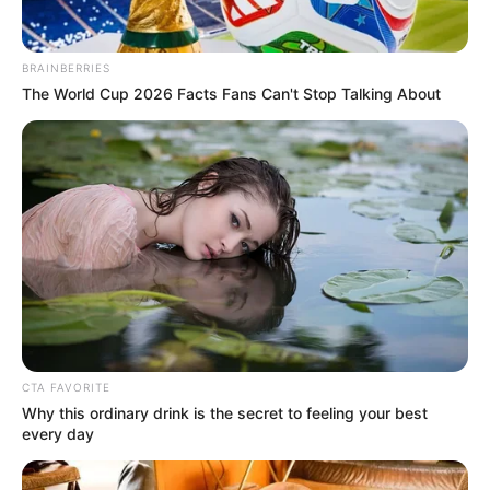
BRAINBERRIES
The World Cup 2026 Facts Fans Can't Stop Talking About
CTA FAVORITE
Why this ordinary drink is the secret to feeling your best
every day
El hecho se presentó exactamente en la
carrera 123 con
calle 12A
, una zona que combina
áreas industriales y