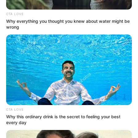
CTA LOVE
Why everything you thought you knew about water might be
wrong
Collage Alerta Bogotá - X: @BomberosBogota
Emergencia por incendio en Fontibón: columnas de humo
y caos vial
CTA LOVE
Por:
July Morales
Why this ordinary drink is the secret to feeling your best
every day
Agosto 3, 2025