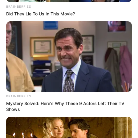
BRAINBERRIES
Did They Lie To Us In This Movie?
ALERTA BOGOTÁ EN GOOGLE NEWS
TEMAS RELACIONADOS
BOMBEROS
LOCALIDAD DE FONTIBÓN
INCENDIO EN BOGOTÁ
INCENDIO
MANTÉNGASE EN ALERTA
BRAINBERRIES
Tenemos todas las noticias que le
Mystery Solved: Here's Why These 9 Actors Left Their TV
interesan. Para estar bien informado, por
Shows
favor, active las notificaciones de Alerta.
ACTIVAR AHORA