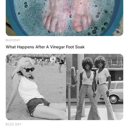
A esto se suma el alto nivel de congestión en algunas
estaciones, especialmente durante las horas pico. Según
cifras del sistema,
hay puntos donde la cantidad de
usuarios supera en un 180 % la capacidad de las
instalaciones,
lo cual puede propiciar aún más este tipo
de enfrentamientos.
BUZZDAY
What Happens After A Vinegar Foot Soak
COMPARTIR
ALERTA BOGOTÁ EN GOOGLE NEWS
TEMAS RELACIONADOS
TRANSPORTE PÚBLICO
RIÑAS
TRANSMILENIO
ASESINATO
BUZZ DAY