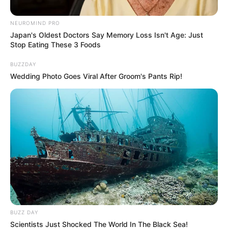
NEUROMIND PRO
Japan's Oldest Doctors Say Memory Loss Isn't Age: Just
Stop Eating These 3 Foods
BUZZDAY
Wedding Photo Goes Viral After Groom's Pants Rip!
Composición - Colprensa
Hombre muere tras pelea en TransMilenio.
Por:
Anthonny José Galindo Florian
Julio 31, 2025
BUZZ DAY
Scientists Just Shocked The World In The Black Sea!