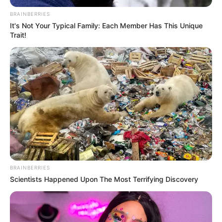
BRAINBERRIES
It's Not Your Typical Family: Each Member Has This Unique
Trait!
Crédito: Camila Díaz - RCN
Vagón Regiotram de
Radio
occidente
BRAINBERRIES
Scientists Happened Upon The Most Terrifying Discovery