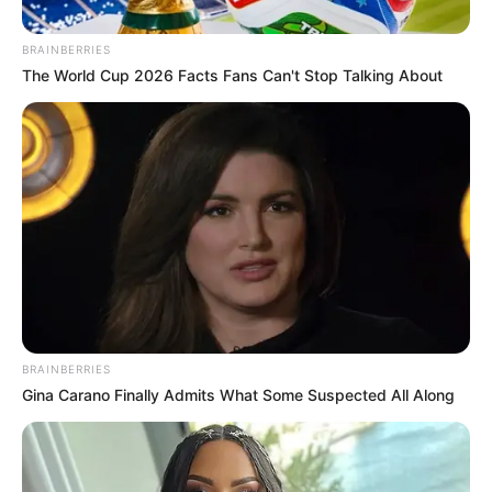
BRAINBERRIES
The World Cup 2026 Facts Fans Can't Stop Talking About
Camila Díaz - RCN Radio
Vagón Regiotram de occidente
BRAINBERRIES
Gina Carano Finally Admits What Some Suspected All Along
Por:
Camila Díaz
Julio 17, 2025