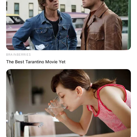
Cundinamarca. Este espacio está compuesto por cuatro
áreas interactivas:
Área de información: brinda detalles generales
sobre el sistema RegioTram y su impacto en la
región.
Área de destrezas: propone actividades lúdicas y
pedagógicas orientadas a fomentar la cultura
BRAINBERRIES
ciudadana y la movilidad segura.
The Best Tarantino Movie Yet
Área de conocimiento del tren: explica el
funcionamiento operativo del sistema, sus
características técnicas y su modelo de operación.
Área de compromiso: invita a los visitantes a firmar
un pacto simbólico para convertirse en
regiociudadanos ejemplares, comprometidos con el
buen uso del sistema.
La entrada al Regio Lab es gratuita y está abierta al
público de lunes a viernes, de 8:00 a.m. a 4:00 p.m.