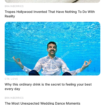
BRAINBERRIES
Tropes Hollywood Invented That Have Nothing To Do With
Reality
Crédito: Camila Díaz - RCN
Vagón Regiotram de
Radio
occidente
CTA LOVE
Why this ordinary drink is the secret to feeling your best
every day
BRAINBERRIES
The Most Unexpected Wedding Dance Moments