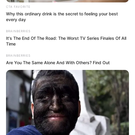
CTA FAVORITE
Why this ordinary drink is the secret to feeling your best
every day
BRAINBERRIES
It's The End Of The Road: The Worst TV Series Finales Of All
Time
BRAINBERRIES
Are You The Same Alone And With Others? Find Out
Crédito: Camila Díaz - RCN
Vagón Regiotram de
Radio
occidente