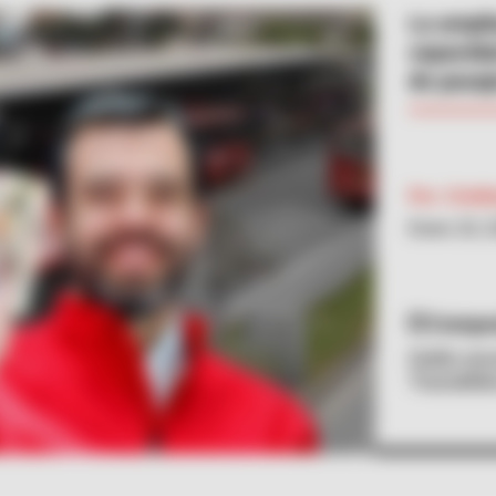
La ampli
capacida
de pasaje
Por:
Crist
Enero 20, 
Composi
Galán anu
TransMilen