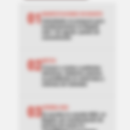
01
MANIFESTACIONES EN BOGOTÁ
Autoridades se preparan para
manifestaciones en Bogotá
este 7 de agosto: puntos de
concentración
02
MOTOS
Frenazo a motos y patinetas
eléctricas: Gobierno autoriza
su prohibición en ciclorrutas y
ciclovías de Colombia
03
AVENIDA NQS
Se paraliza la avenida NQS, en
Bogotá, por manifestación de
hinchas de Santa Fe: