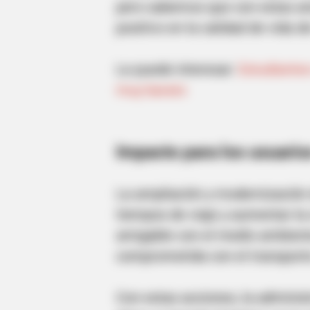
pero sabemos que con estas am
positivo en la calidad de vida d
BRAINBERRIES
Is The Movie "Danish Girl" A True
Le puede interesar:
Estudiantes
Story?
muy barato
Impacto para los usuario
La ampliación y modernización 
tiempos de viaje y aumentar la
amigable con el medio ambient
comprometida con el transporte
Con estas acciones, la adminis