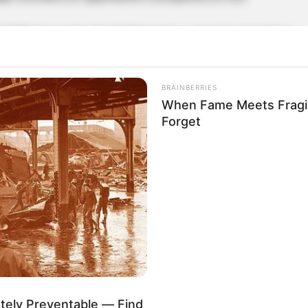
Cali
: Con más de 7 kilómetros, estará operativa
rredor de más de 16 kilómetros que estará
BRAINBERRIES
nto a finales de 2027.
When Fame Meets Fragili
hacia su operación, beneficiando a miles de
Forget
mejorando la movilidad en la autopista sur.
o dará beneficio a usuarios de "TransMiBici":
a: más buses eléctricos y
tely Preventable — Find