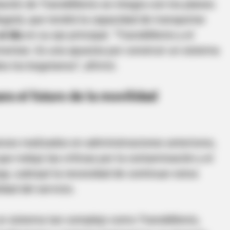
iación de TransMilenio se integra con los planes
ogotá, que tendrá la capacidad de transportar
al día
en su eje principal. “TransMilenio y el
entan. Es una apuesta por construir un sistema
os los bogotanos”, afirmó.
ra el futuro de la movilidad
BRAINBERRIES
e 8 Celebrities Are
What Happened To Laura
Stunning Today!
ces realizados en administraciones anteriores,
ue redujo las críticas por la contaminación y el
BRAIN
go, subrayó la necesidad de continuar estos
The
dad del servicio.
Cam
un sistema tan complejo como TransMilenio,