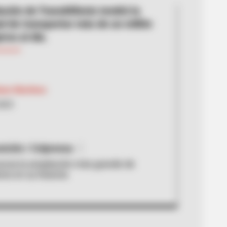
ación de TransMilenio tendrá la
d de transportar más de un millón
ros al día.
hiam Martínez
2025
ción / Colprensa
ncia la ampliación más grande de
io en su historia