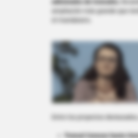
adicionales de troncales
, lleva
ampliación más grande que tend
el mandatario.
Entre los proyectos destacados, 
Troncal Caracas hasta Us