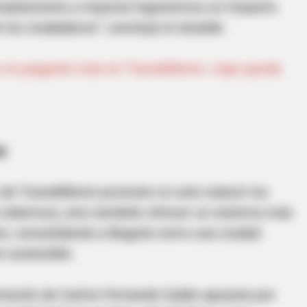
pliaciones y mejoras lograremos un impacto
e los ciudadanos”, concluyó el alcalde.
BRAINBERRIES
Tarantino’s Latest Effort Will Probably
 no pagarán más en TransMilenio: viaje queda
Be His Best To Date
s
de TransMilenio promete no solo reducir los
 cobertura, sino también ofrecer un sistema más
e, consolidando a Bogotá como una ciudad
 sostenible.
tración de Carlos Fernando Galán apuesta por