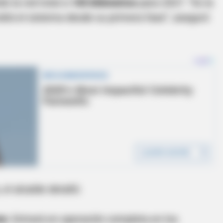
ndo la red total a
145 kilómetros
para 2027. “Es la
rá el sistema desde su primera fase”, aseguró
el alcalde detalló:
me
: Entrará en operación completa en los