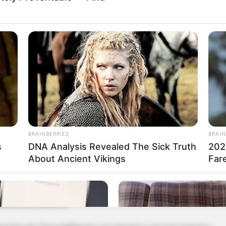
ed, Galán destacó el esfuerzo por modernizar la
ente, Bogotá cuenta con
1.485 buses eléctricos
,
. Sin embargo, el plan incluye la licitación para
ticulados y biarticulados eléctricos
, que
 nuevo
Portal El Vínculo
, una infraestructura clave
an hacia dónde va TransMilenio y cómo el
BRAINBERRIES
BRAIN
ndar un mejor servicio, más eficiente y menos
s
DNA Analysis Revealed The Sick Truth
202
About Ancient Vikings
Far
rio al Metro