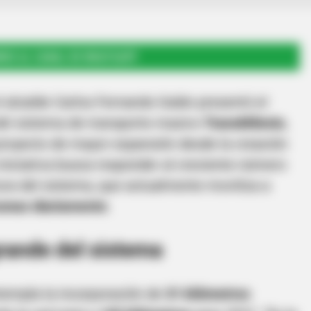
RSE AL CANAL DE WHATSAPP
l alcalde Carlos Fernando Galán presentó el
del sistema de transporte masivo
TransMilenio
,
proyecto de mayor expansión desde la creación
iniciativa busca responder al creciente número
tura del sistema, que actualmente moviliza a
sonas diariamente
.
rande del sistema
templa la incorporación de
31 kilómetros