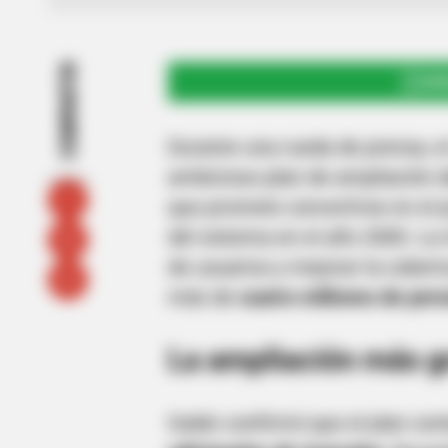
COMPARTIR
UNI
Durante una rueda de prensa, e
ambicioso plan de ampliación 
que promete convertirse en el 
del sistema en el año 2000. La 
de usuarios y mejorar la cober
más de
cuatro millones de per
La ampliación más g
Galán confirmó que el plan con