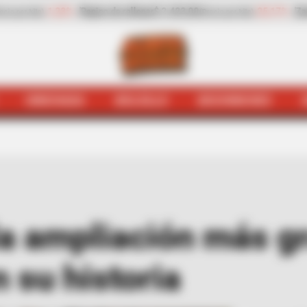
-25,17%
Zanahoria
$ 1.983,00
-4,25%
Papaya
$ 3.22
 por kilo)
(Precio por kilo)
HINCHADA
BOLSILLO
BOCHINCHES
á
Taxiviris
Galán anuncia la ampliación más grande de Tra
la ampliación más g
 su historia