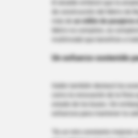
El alcalde enfatizó que la ampl
de construcción del Metro de B
más de
un millón de pasajeros 
Metro no compiten, se complem
multimodal que beneficie a tod
Un esfuerzo sostenido pa
BRAINBERRIES
Most People Don't Know That Thes
Muslim
Galán también destacó los avan
como la renovación de la flota q
estado de los buses. Sin embar
esfuerzos para mantener la cali
“Es un reto constante mejorar 