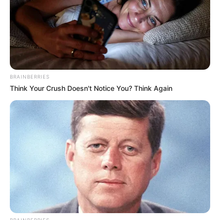
CORTES DE LUZ
LOCALIDAD DE ENGATIVÁ
REGIOTRAM DE OCCIDENTE
LOCALIDAD DE SUBA
BRAINBERRIES
Think Your Crush Doesn't Notice You? Think Again
BRAINBERRIES