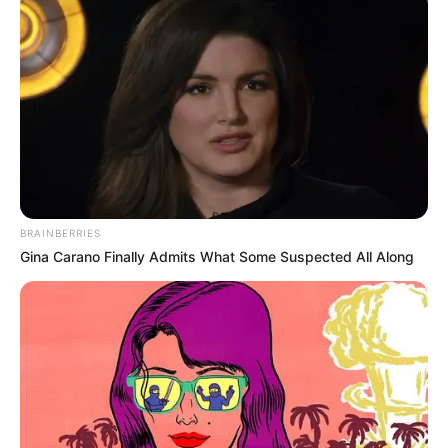
subsidio de 91 millones de pesos para construir casa
propia
Futuro de los vendedores ambulantes
en TransMilenio
El futuro de los vendedores ambulantes en Bogotá,
especialmente aquellos que trabajan dentro del sistema
de transporte público, parece orientarse hacia
una posible
BRAINBERRIES
regulación y formalización
. La administración del alcalde
Gina Carano Finally Admits What Some Suspected All Along
Galán, a través del Instituto para la Economía Social
(Ipes), ha comenzado a implementar medidas para
abordar esta situación, incluida en el Plan de Desarrollo.
El Plan de Desarrollo Distrital, en su artículo 36,
encomienda a las entidades competentes la vigilancia y
administración de las actividades comerciales informales
que se desarrollan en las estaciones y terminales de
transporte. Con el objetivo de garantizar la seguridad y