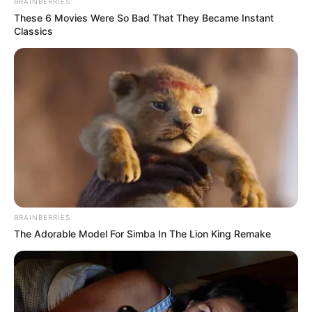
BRAINBERRIES
VENDEDORES AMBULANTES EN BOGOTÁ
These 6 Movies Were So Bad That They Became Instant
GOBIERNO DISTRITAL
TRANSMILENIO
SITP
Classics
MANTÉNGASE EN ALERTA
Tenemos todas las noticias que le
interesan. Para estar bien informado, por
favor, active las notificaciones de Alerta.
ACTIVAR AHORA
BRAINBERRIES
The Adorable Model For Simba In The Lion King Remake
TEMAS DESTACADOS
RECIBO DEL AGUA
LOCALIDAD DE USAQUÉN
CUNDINAMARCA
DESAPARECIDOS