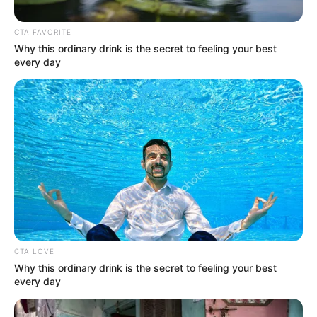
CTA FAVORITE
Why this ordinary drink is the secret to feeling your best
every day
Colprensa
Vendedores ambulantes en TransMilenio
CTA LOVE
Why this ordinary drink is the secret to feeling your best
Por:
Cristhiam Martínez
every day
Junio 11, 2024