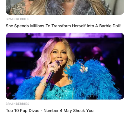
COMPARTIR
BRAINBERRIES
She Spends Millions To Transform Herself Into A Barbie Doll!
ALERTA BOGOTÁ EN GOOGLE NEWS
TEMAS RELACIONADOS
TUNJA, CUNDINAMARCA
MENOR DE EDAD
ACCIDENTE DE TRÁNSITO
MANTÉNGASE EN ALERTA
BRAINBERRIES
Tenemos todas las noticias que le
Top 10 Pop Divas - Number 4 May Shock You
interesan. Para estar bien informado, por
favor, active las notificaciones de Alerta.