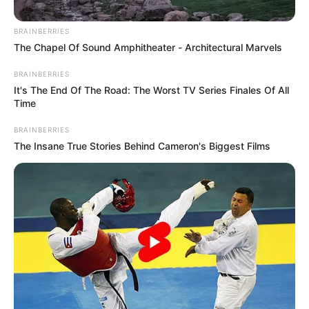
BRAINBERRIES
The Chapel Of Sound Amphitheater - Architectural Marvels
BRAINBERRIES
It's The End Of The Road: The Worst TV Series Finales Of All
Time
BRAINBERRIES
The Insane True Stories Behind Cameron's Biggest Films
Cortesía: Bomberos de Cundinamarca
Grave accidente en la vía Tunja - Bogotá: hay varias
personas heridas
Por:
Flor Angie Baena
Junio 1, 2025