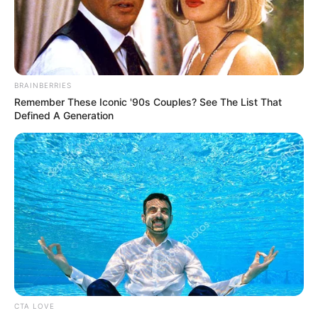
interesan. Para estar bien informado, por
favor, active las notificaciones de Alerta.
ACTIVAR AHORA
BRAINBERRIES
Remember These Iconic '90s Couples? See The List That
Defined A Generation
TEMAS DESTACADOS
RECIBO DEL AGUA
LOCALIDAD DE USAQUÉN
CUNDINAMARCA
DESAPARECIDOS
CORTES DE LUZ
LOCALIDAD DE ENGATIVÁ
REGIOTRAM DE OCCIDENTE
LOCALIDAD DE SUBA
CTA LOVE