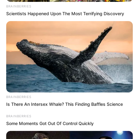
BRAINBERRIES
Scientists Happened Upon The Most Terrifying Discovery
ACTIVAR AHORA
TEMAS DESTACADOS
RECIBO DEL AGUA
LOCALIDAD DE USAQUÉN
CUNDINAMARCA
DESAPARECIDOS
CORTES DE LUZ
LOCALIDAD DE ENGATIVÁ
REGIOTRAM DE OCCIDENTE
LOCALIDAD DE SUBA
BRAINBERRIES
Is There An Intersex Whale? This Finding Baffles Science
BRAINBERRIES
Some Moments Got Out Of Control Quickly