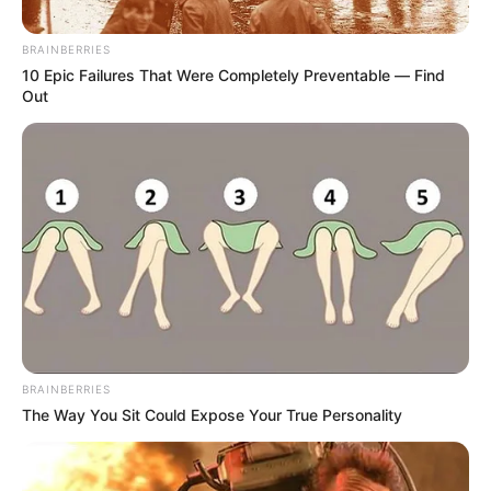
BRAINBERRIES
10 Epic Failures That Were Completely Preventable — Find
Out
Canva
Nueva AKT 250R: la moto que supera a Suzuki en precio
y características
BRAINBERRIES
Por:
Natalia Espitia Salazar
The Way You Sit Could Expose Your True Personality
Enero 31, 2024