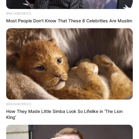
habitantes.
BRAINBERRIES
Puede ver:
Pille las motos que sí pueden transitar el Día
Most People Don't Know That These 8 Celebrities Are Muslim
sin carro en Bogotá
BRAINBERRIES
How They Made Little Simba Look So Lifelike in 'The Lion
King'