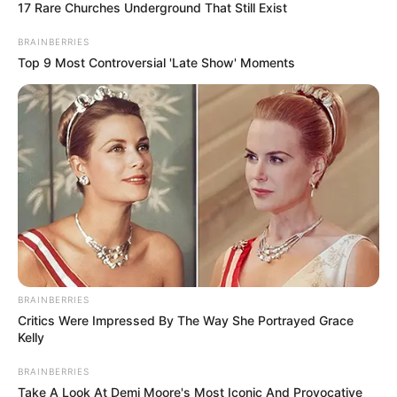
17 Rare Churches Underground That Still Exist
LEA TAMBIÉN
BRAINBERRIES
Top 9 Most Controversial 'Late Show' Moments
TransMiCable volvió a funcionar:
así terminó el viacrucis de miles en
Ciudad Bolívar
La jornada concluirá con la Marcha por la Liberación de
la Marihuana 2026
, programada entre las 4:00 de la
tarde y las 11:00 de la noche.
La concentración tendrá
lugar en el parque ubicado detrás del Centro Empresarial
Conecta, frente a los patios, en la localidad de Engativá.
BRAINBERRIES
Miércoles y jueves habrá nuevas
Critics Were Impressed By The Way She Portrayed Grace
Kelly
concentraciones
BRAINBERRIES
Las actividades continuarán el miércoles 8 de julio con un
Take A Look At Demi Moore's Most Iconic And Provocative