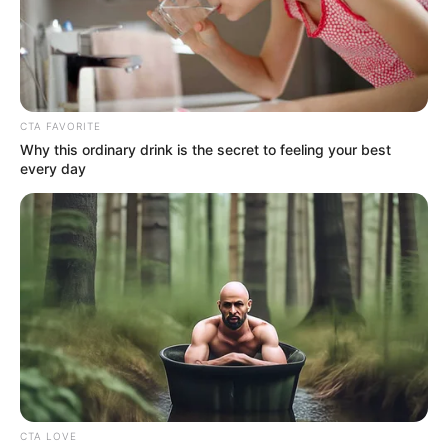
CTA FAVORITE
Why this ordinary drink is the secret to feeling your best
every day
Colprensa
Marchas y manifestaciones en Bogotá esta semana.
Por:
Anthonny José Galindo Florian
Julio 7, 2026
CTA LOVE