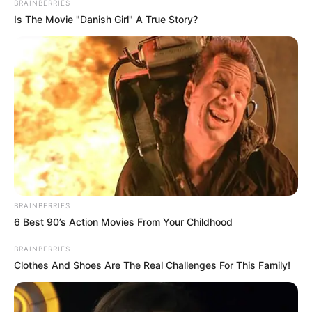
BRAINBERRIES
TEMAS DESTACADOS
Is The Movie "Danish Girl" A True Story?
RECIBO DEL AGUA
LOCALIDAD DE USAQUÉN
CUNDINAMARCA
DESAPARECIDOS
CORTES DE LUZ
LOCALIDAD DE ENGATIVÁ
REGIOTRAM DE OCCIDENTE
LOCALIDAD DE SUBA
BRAINBERRIES
6 Best 90’s Action Movies From Your Childhood
BRAINBERRIES
Clothes And Shoes Are The Real Challenges For This Family!