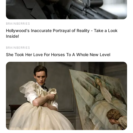
TEMAS RELACIONADOS
BRAINBERRIES
Hollywood's Inaccurate Portrayal of Reality - Take a Look
TRANCÓN EN BOGOTÁ
MANIFESTACIONES
Inside!
MOVILIDAD DE BOGOTÁ
TRANSMILENIO
BRAINBERRIES
She Took Her Love For Horses To A Whole New Level
MANTÉNGASE EN ALERTA
Tenemos todas las noticias que le
interesan. Para estar bien informado, por
favor, active las notificaciones de Alerta.
ACTIVAR AHORA