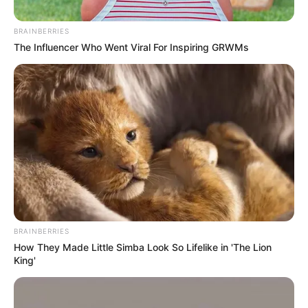
BRAINBERRIES
The Influencer Who Went Viral For Inspiring GRWMs
Transmilenio
Trancón en la troncal Caracas por manifestaciones.
Por:
Natalia Espitia Salazar
BRAINBERRIES
How They Made Little Simba Look So Lifelike in 'The Lion
Enero 31, 2023
King'