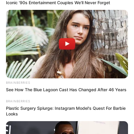
Iconic '90s Entertainment Couples We'll Never Forget
La Concesión recomienda a los viajeros:
Planear su viaje con anticipación.
Respetar las indicaciones de la Policía de Tránsito.
Evitar conducir bajo los efectos del alcohol o las
drogas.
No exceder los límites de velocidad.
Llevar suficiente combustible y alimentos.
Revisar el estado del vehículo antes de viajar.
COMPARTIR
BRAINBERRIES
See How The Blue Lagoon Cast Has Changed After 46 Years
ALERTA BOGOTÁ EN GOOGLE NEWS
BRAINBERRIES
Plastic Surgery Splurge: Instagram Model's Quest For Barbie
Looks
TEMAS RELACIONADOS
GIRARDOT
MOVILIDAD
PUENTES FESTIVOS
TRÁNSITO BOGOTÁ