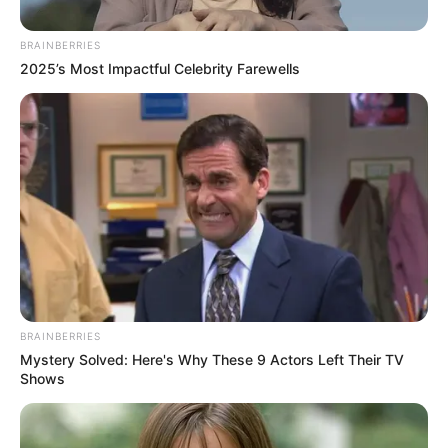
BRAINBERRIES
2025’s Most Impactful Celebrity Farewells
Archivo RCN RADIO
BRAINBERRIES
Mystery Solved: Here's Why These 9 Actors Left Their TV
Por:
Cristhiam Martínez
Shows
Noviembre 4, 2023