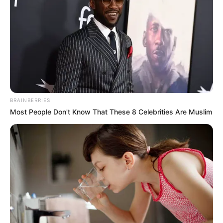
MANTÉNGASE EN ALERTA
Tenemos todas las noticias que le
interesan. Para estar bien informado, por
favor, active las notificaciones de Alerta.
BRAINBERRIES
Most People Don't Know That These 8 Celebrities Are Muslim
ACTIVAR AHORA
TEMAS DESTACADOS
RECIBO DEL AGUA
LOCALIDAD DE USAQUÉN
CUNDINAMARCA
DESAPARECIDOS
CORTES DE LUZ
LOCALIDAD DE ENGATIVÁ
REGIOTRAM DE OCCIDENTE