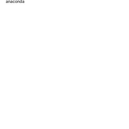
anaconda
MÁS DE TAXIVIRIS