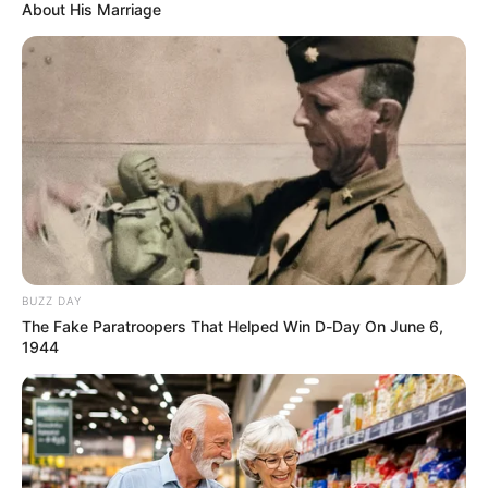
About His Marriage
TEMAS DESTACADOS
RECIBO DEL AGUA
LOCALIDAD DE USAQUÉN
CUNDINAMARCA
DESAPARECIDOS
CORTES DE LUZ
LOCALIDAD DE ENGATIVÁ
REGIOTRAM DE OCCIDENTE
LOCALIDAD DE SUBA
BUZZ DAY
The Fake Paratroopers That Helped Win D-Day On June 6,
1944