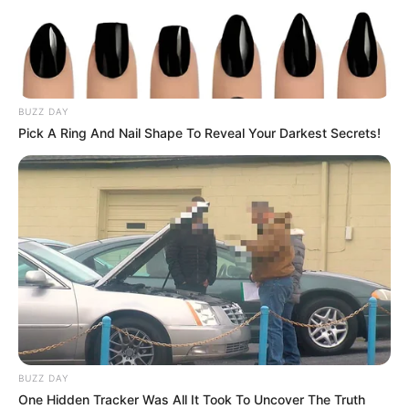
TEMAS RELACIONADOS
MOSQUERA, CUNDINAMARCA
ACCIDENTE DE TRÁNSITO
BOGOTÁ
BUZZ DAY
MOVILIDAD DE BOGOTÁ
Pick A Ring And Nail Shape To Reveal Your Darkest Secrets!
MANTÉNGASE EN ALERTA
Tenemos todas las noticias que le
interesan. Para estar bien informado, por
favor, active las notificaciones de Alerta.
ACTIVAR AHORA
BUZZ DAY
One Hidden Tracker Was All It Took To Uncover The Truth