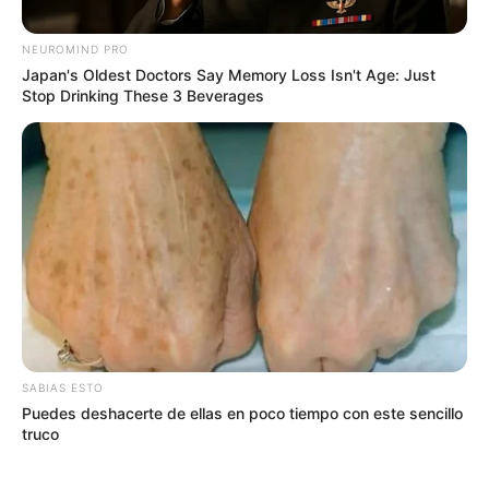
NEUROMIND PRO
Japan's Oldest Doctors Say Memory Loss Isn't Age: Just
Stop Drinking These 3 Beverages
Colprensa
Aeropuerto El Dorado
Por:
Natalia Espitia Salazar
Abril 3, 2024
SABIAS ESTO
Puedes deshacerte de ellas en poco tiempo con este sencillo
truco
COMPARTIR