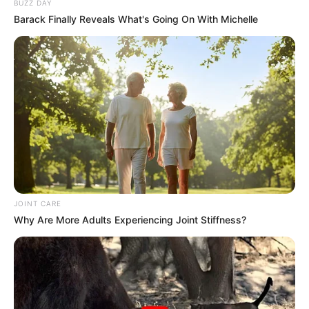
BUZZ DAY
Barack Finally Reveals What's Going On With Michelle
ALERTA BOGOTÁ EN GOOGLE NEWS
TEMAS RELACIONADOS
VÍAS DE BOGOTÁ
AEROPUERTO EL DORADO
AEROPUERTOS
MANTÉNGASE EN ALERTA
JOINT CARE
Why Are More Adults Experiencing Joint Stiffness?
Tenemos todas las noticias que le
interesan. Para estar bien informado, por
favor, active las notificaciones de Alerta.
ACTIVAR AHORA