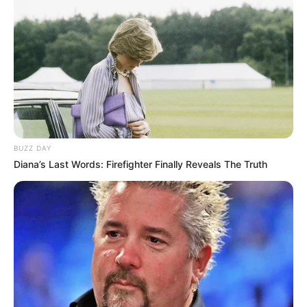
programa bandera de la capital y aspira a marcar un hito
global al intentar romper un Récord Guinness.
Será un día para movilizar a la
ciudad en torno a la
bicicleta, la actividad física y el disfrute del espacio
público.
¿Cuándo será la Ciclovía Nocturna de
Verano 2025?
BUZZ DAY
Diana’s Last Words: Firefighter Finally Reveals The Truth
La
jornada se hará este jueves 7 de agosto
, desde las
7:00 a. m. hasta las 11:59 p. m., en una
fecha
emblemática para la historia del país.
A diferencia de años anteriores, cuando la
Ciclovía
Nocturna se hacía el 6 de agosto
, esta vez se trasladó al
día festivo para evitar congestiones en jornada laboral y
convertir el día de la
Batalla de Boyacá en una
celebración ciudadana en las calles.