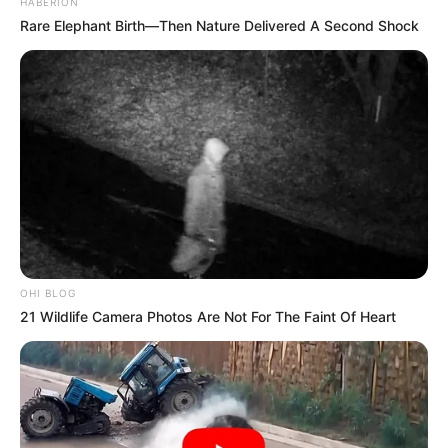
HABERION
El IDRD invita a la ciudadanía a planificar sus
Rare Elephant Birth—Then Nature Delivered A Second Shock
desplazamientos con anticipación,
estar atentos a los
cierres viales y desvíos publicados por los canales
oficiales del Instituto
y de la Alcaldía Mayor de Bogotá, y
asistir con ropa cómoda, hidratación y elementos de
seguridad como casco y luces para quienes circulen en
bicicleta en horario nocturno.
COMPARTIR
ALERTA BOGOTÁ EN GOOGLE NEWS
OHI BLOG
21 Wildlife Camera Photos Are Not For The Faint Of Heart
TEMAS RELACIONADOS
FESTIVAL DE VERANO EN BOGOTÁ
CICLOVÍA NOCTURNA
CICLOVÍA
BICICLETAS
IDRD