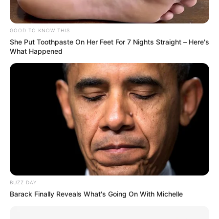
GOOD TO KNOW THIS
She Put Toothpaste On Her Feet For 7 Nights Straight – Here's
What Happened
BUZZ DAY
Barack Finally Reveals What's Going On With Michelle
Este evento, impulsado por el
Instituto Distrital de
Recreación y Deporte (IDRD)
, celebra medio siglo del