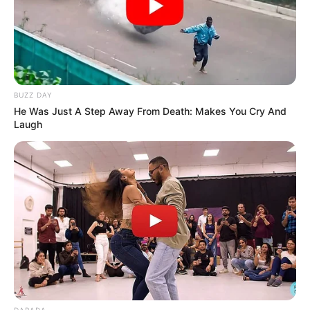
MANTÉNGASE EN ALERTA
Tenemos todas las noticias que le
interesan. Para estar bien informado, por
favor, active las notificaciones de Alerta.
BUZZ DAY
He Was Just A Step Away From Death: Makes You Cry And
Laugh
ACTIVAR AHORA
TEMAS DESTACADOS
RECIBO DEL AGUA
LOCALIDAD DE USAQUÉN
CUNDINAMARCA
DESAPARECIDOS
CORTES DE LUZ
LOCALIDAD DE ENGATIVÁ
REGIOTRAM DE OCCIDENTE
LOCALIDAD DE SUBA
DARADA