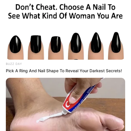
COMPARTIR
UNIRSE AL CANAL DE WHATSAPP
En el marco del
Festival de Verano 2025
, Bogotá
celebrará una jornada histórica que consolida a la capital
como un referente internacional en
cultura ciudadana,
movilidad sostenible y recreación al aire libre.
BUZZ DAY
Este jueves 7 de agosto, coincidiendo con la
Pick A Ring And Nail Shape To Reveal Your Darkest Secrets!
conmemoración de la Batalla de Boyacá, se hará una
Ciclovía extendida de 17 horas continuas
, combinando la
tradicional
Ciclovía dominical
y la esperada
Ciclovía
Nocturna de Verano
, que en esta ocasión se unen en una
misma jornada.
Lea también:
Eventos de running en lo que queda del
2025: uno es como le gusta, al gratín