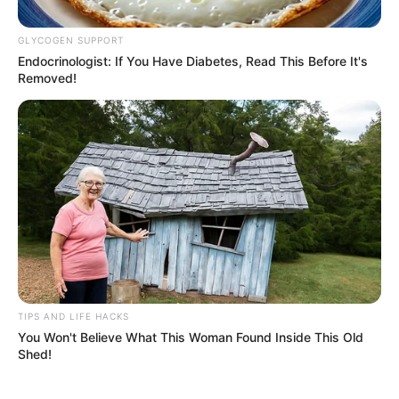
GLYCOGEN SUPPORT
Endocrinologist: If You Have Diabetes, Read This Before It's
Removed!
Collage Alerta Bogotá - Colprensa y logo de los
Guinness World Records
Pedalee por el Récord Guinness: Bogotá tendrá Ciclovía
de 17 horas
Por:
July Morales
TIPS AND LIFE HACKS
Agosto 5, 2025
You Won't Believe What This Woman Found Inside This Old
Shed!