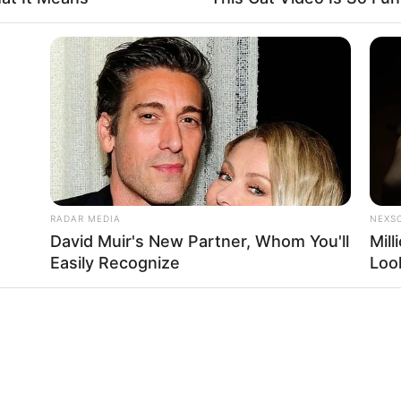
 circular los vehículos con placas terminadas
A
den circular los vehículos con placas terminadas
 circular los vehículos con placas terminadas
 circular los vehículos con placas terminadas
RADAR MEDIA
NEXS
ica la medida de pico y placa.
David Muir's New Partner, Whom You'll
Mil
Easily Recognize
Loo
plica la medida de pico y placa.
 Cundinamarca para el puente: que no