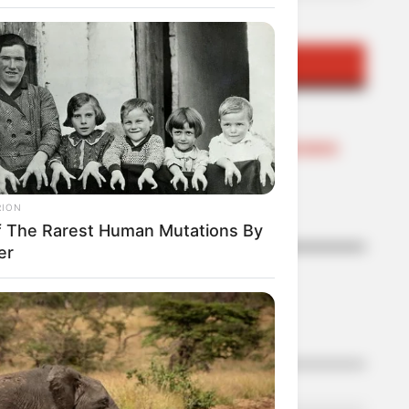
TEMAS DESTACADOS
RECIBO DEL AGUA
LOCALIDAD DE USAQUÉN
CUNDINAMARCA
DESAPARECIDOS
CORTES DE LUZ
LOCALIDAD DE ENGATIVÁ
REGIOTRAM DE OCCIDENTE
RION
LOCALIDAD DE SUBA
f The Rarest Human Mutations By
er
LO MÁS LEÍDO