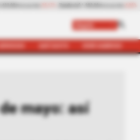
-4,25%
Papaya
$ 3.221,00
+11,16%
Plátano hartón 
 por kilo)
(Precio por kilo)
Bogotá
SERVICIOS
QUÉ SUSTO
VIVIR SABROSO
í quedó la rotación diaria
 de mayo: así