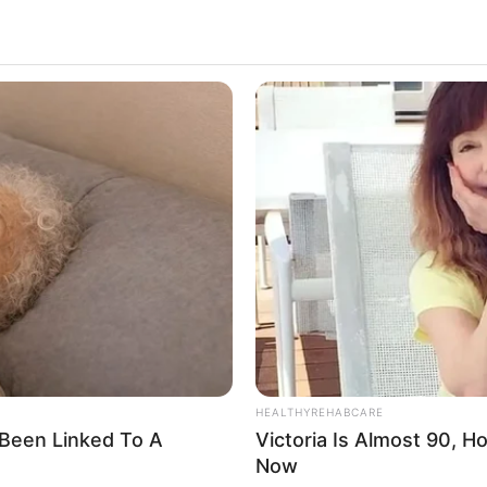
Esta sem
placa reg
Ascensió
Por:
Antho
Mayo 16, 
Colpre
Pico y pl
HEALTHYREHABCARE
Been Linked To A
Victoria Is Almost 90, 
Now