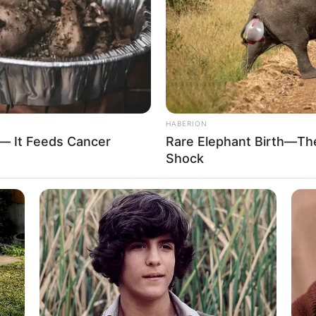
: arrancan cierres parciales que
HABERION
 — It Feeds Cancer
Rare Elephant Birth—Th
Shock
onar las vías, el pico y placa también tiene un
os vehículos en las calles, se reducen las