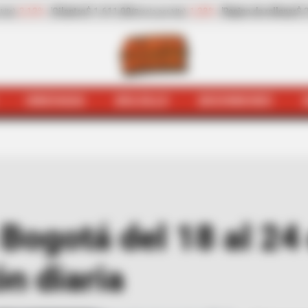
no de rellenar
$ 2.423,00
-25,17%
Zanahoria
$ 1.983,00
(Precio por kilo)
(Precio
HINCHADA
BOLSILLO
BOCHINCHES
Taxiviris
Pico y placa en Bogotá del 18 al 24 de mayo: as
 Bogotá del 18 al 24
ón diaria