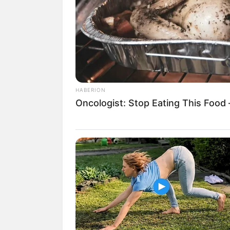
Evite la Calle 100 con 19
durarán casi medio año
HABERION
Oncologist: Stop Eating This Food
Además de ayudar a descongesti
objetivo ambiental.
Al haber men