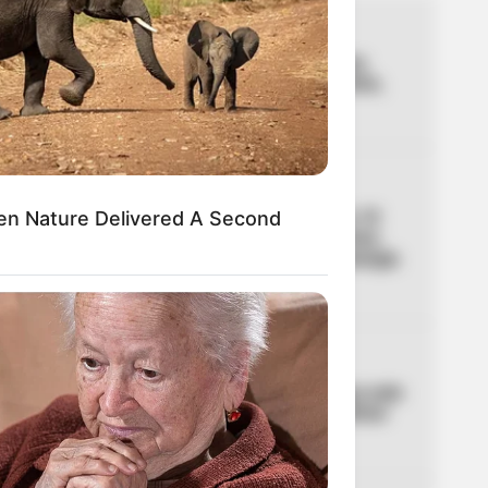
01
LOCALIDAD DE USME
El caso del cadáver en una
hamaca que sacude a Usme,
en Bogotá
02
CORTES DE LUZ
Palmira, sin luz hasta por 10
en Nature Delivered A Second
horas: los sectores y barrios
del Valle con cortes de energía
para este jueves
03
PICO Y PLACA
Bogotá tendrá pico y placa este
domingo: Movilidad confirmó
horarios y multas