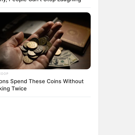
COOP
lions Spend These Coins Without
king Twice