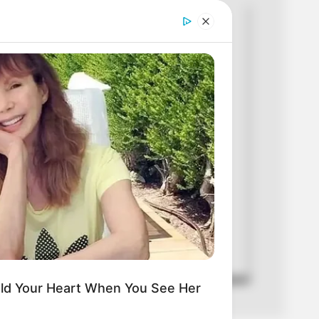
ana se implementará el pico y
ional por el festivo del Día de la
n, este lunes 18 de mayo.
nny José Galindo Florian
2026
nsa
aca en Bogotá para esta semana.
Hold Your Heart When You See Her