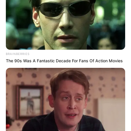
Lunes 4 de agosto:
vehículos con placas
terminadas en 6, 7, 8, 9 y 0
Martes 5 de agosto:
vehículos con placas
terminadas en 1, 2, 3, 4 y 5
Miércoles 6 de agosto:
vehículos con placas
terminadas en 6, 7, 8, 9 y 0
Jueves festivo 7 de agosto:
no aplica la restricción
BRAINBERRIES
Viernes 8 de agosto:
vehículos con placas
The 90s Was A Fantastic Decade For Fans Of Action Movies
terminadas en 6, 7, 8, 9 y 0
Sábado 9 de agosto:
no aplica la medida
Domingo 10 de agosto:
no aplica la medida
De interés:
No deberían multarlo por saltarse el semáforo
en rojo en estos casos: norma poco conocida
¿Cuáles son los horarios en que rige
el pico y placa en Bogotá?