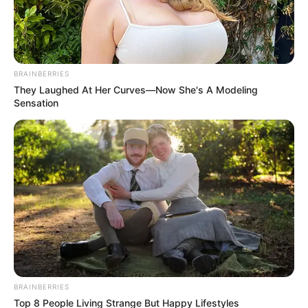
autoridades competentes. Además, manipular o alterar la
placa para evadir el control es un delito, que puede
desencadenar procesos judiciales por fraude
o
interferencia en función pública.
BRAINBERRIES
COMPARTIR
They Laughed At Her Curves—Now She's A Modeling
Sensation
ALERTA BOGOTÁ EN GOOGLE NEWS
TEMAS RELACIONADOS
MULTAS DE TRÁNSITO
PICO Y PLACA
PICO Y PLACA EN BOGOTÁ
TRÁNSITO BOGOTÁ
MANTÉNGASE EN ALERTA
BRAINBERRIES
Top 8 People Living Strange But Happy Lifestyles