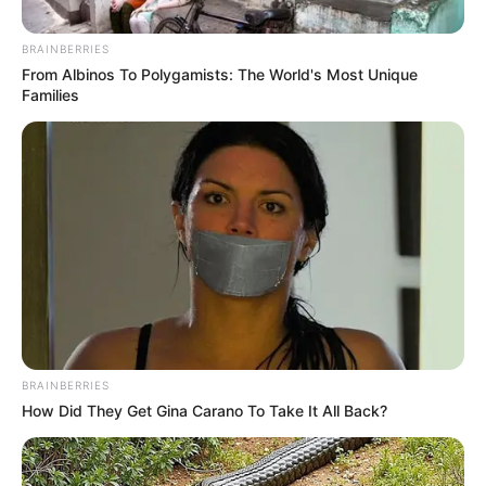
BRAINBERRIES
From Albinos To Polygamists: The World's Most Unique
Families
Composición Alerta Bogotá - Tránsito y Movilidad -
Colprensa.
Pico y placa en Bogotá del 4 al 10 agosto: no se confíe y
evite multas
BRAINBERRIES
Por:
July Morales
How Did They Get Gina Carano To Take It All Back?
Agosto 3, 2025