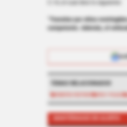
C.14, el cual dice lo siguiente:
“Transitar por sitios restringid
competente. Además, el vehícul
BRAINBERRIES
ALE
And They Did Show This In Bohem
TEMAS RELACIONADOS
PUENTES FESTIVOS
PICO Y PLACA
MANTÉNGASE EN ALERTA