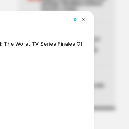
domingo: Movilidad confirmó
horarios y multas
04
CORTES DE LUZ
Bogotá, Tocancipá y Cota se
d: The Worst TV Series Finales Of
quedan a oscuras el 6 de
agosto: lista de barrios con
cortes de luz
05
CORTES DE LUZ
¡Pilas! Air-e cortará la luz este
jueves en Barranquilla y
municipios del Atlántico