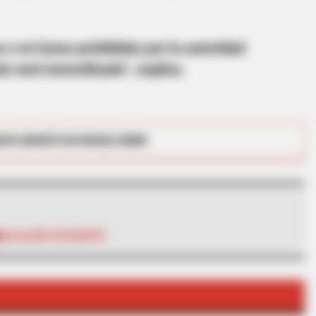
os o en horas prohibidas por la autoridad
o será inmovilizado”, explica.
RTA BOGOTÁ EN GOOGLE NEWS
ian Rapsody!
ALCALDÍA DE BOGOTÁ