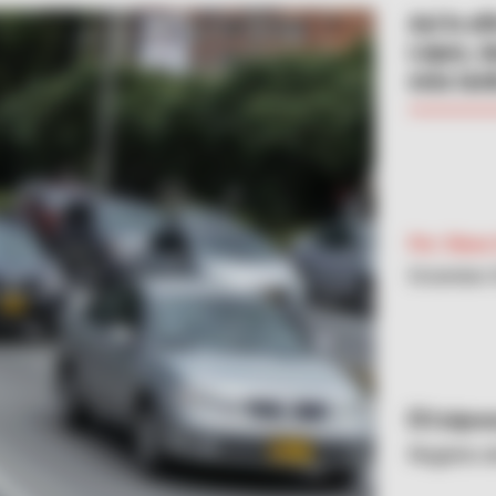
Así lo af
López, d
esta tar
Por:
Diana 
Diciembre 
Colpre
Registro 