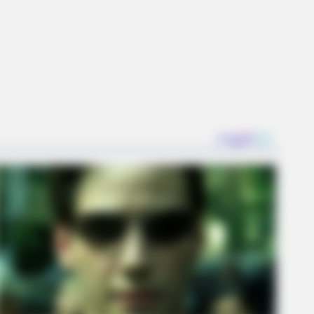
BERRIES
Looks Could Kill, These Women
ld Be On Top
mily: Each Member Has This Unique