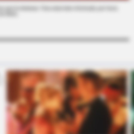
BRAINBERRIES
BRAIN
s que le interesan. Para estar bien informado, por favor,
This Woman Chose To Live Like A
If 
de Alerta.
Horse
Wou
BRAINBERRIES
formations Of These
It's Not Your Typical Fa