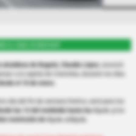
RSE AL CANAL DE WHATSAPP
la alcaldesa de Bogotá, Claudia López,
anunció
esar a la capital de Colombia, durante los días
desde el 10 de enero.
timo día del fin de semana festivo, será para los
esde las 12 del mediodía hasta las 4 p.m. y
los
án restricción de 4 p.m. a 8 p.m.