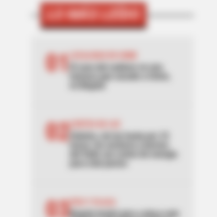
LO MÁS LEÍDO
01
LOCALIDAD DE USME
El caso del cadáver en una
hamaca que sacude a Usme,
en Bogotá
02
CORTES DE LUZ
Palmira, sin luz hasta por 10
horas: los sectores y barrios
del Valle con cortes de energía
para este jueves
03
PICO Y PLACA
Bogotá tendrá pico y placa este