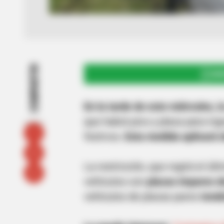
COMPARTIR
UNI
En la tarde de este miércoles, 
que habrá pico y placa para ingr
festivos.
Esta medida aplicará 
La restricción, que regirá el úl
vehículos con
placas impares d
vehículos de placas pares
tendr