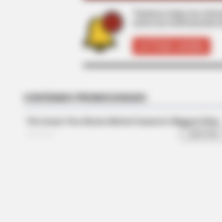
BRAINBERRIES
Tenemos todas las noticia
I Bet You Didn't Know It Was Really
active las notificaciones 
Happening?
ACTIVAR AHORA
BRAINBERRIES
See The Incredible Physical Trans