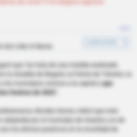
iarios de covid-19 en Bogotá registran
eguró que "se trata de una medida analizada
 la Alcaldía de Bogotá, la Policía de Tránsito, la
los municipios vecinos a la capital y
que
tes festivos de 2022".
dinamarca, Nicolás García, indicó que esta
ur adoptada por el municipio de Soacha y es de
 son los efectos positivos en la movilidad de