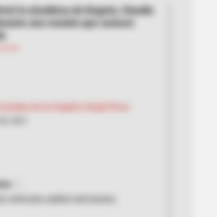
irmó la alcaldesa de Bogotá, Claudia
urante una reunión que sostuvo
de
Carolina de los Ángeles Vergel Perea
30, 2021
nsa
de vehículos saldrá más barato.