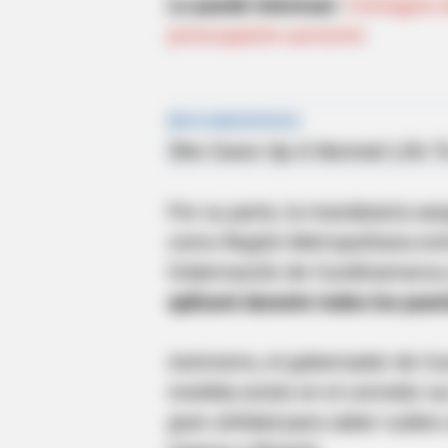
Le puede interesar:
Contagios d
preocupante aumento
Por su parte, la mandataria as
como Región Metropolitana entre
Gobernación de Cundinamarca y 
aplicará durante todos los puen
Asimismo, el gobernador de Cun
medida existe en el corredor s
gran utilidad para saber cuáles