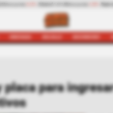
-1,23%
Pepino de rellenar
$ 2.423,00
-25,17%
Zanahoria
$ 1
)
(Precio por kilo)
HINCHADA
BOLSILLO
BOCHINCHES
tá
Taxiviris
Anuncian pico y placa para ingresar a Bogotá
 placa para ingresa
tivos