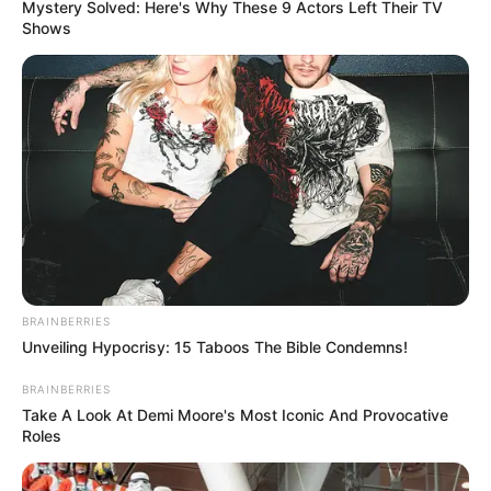
Mystery Solved: Here's Why These 9 Actors Left Their TV
SECRETARÍA DE GOBIERNO
Shows
MANTÉNGASE EN ALERTA
Tenemos todas las noticias que le
interesan. Para estar bien informado, por
favor, active las notificaciones de Alerta.
ACTIVAR AHORA
BRAINBERRIES
Unveiling Hypocrisy: 15 Taboos The Bible Condemns!
TEMAS DESTACADOS
BRAINBERRIES
Take A Look At Demi Moore's Most Iconic And Provocative
Roles
RECIBO DEL AGUA
LOCALIDAD DE USAQUÉN
CUNDINAMARCA
DESAPARECIDOS
CORTES DE LUZ
LOCALIDAD DE ENGATIVÁ