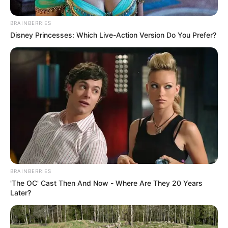
BRAINBERRIES
Disney Princesses: Which Live-Action Version Do You Prefer?
Composición/ Secretaria de Movilidad
Piden más renuncias en Bogotá Movilidad quedó contra
las cuerdas
Por:
Cristhiam Martínez
BRAINBERRIES
Agosto 29, 2025
'The OC' Cast Then And Now - Where Are They 20 Years
Later?