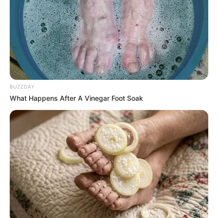
BUZZDAY
What Happens After A Vinegar Foot Soak
Lea también:
Adelántese al pico y placa en Bogotá por la
Autopista sur
La restricción funcionará de la siguiente manera, de
lunes
a viernes de 6:00 a.m. a 8:00 a.m.
, de igual manera
durante la tarde el horario ira desde las
5:00 p.m. hasta
las 8:00 p.m.
Los días sábados, la reducción de la movilidad se basará
en el número de
placa del vehículo
, los cuales se dividirán
de la siguiente manera: