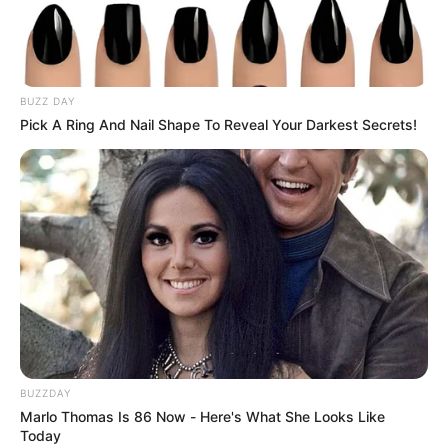
ACTIVAR AHORA
TEMAS DESTACADOS
BUZZ DAY
Pick A Ring And Nail Shape To Reveal Your Darkest Secrets!
RECIBO DEL AGUA
LOCALIDAD DE USAQUÉN
CUNDINAMARCA
DESAPARECIDOS
CORTES DE LUZ
LOCALIDAD DE ENGATIVÁ
REGIOTRAM DE OCCIDENTE
LOCALIDAD DE SUBA
BUZZDAY
Marlo Thomas Is 86 Now - Here's What She Looks Like
Today