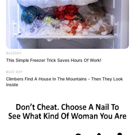
COMPARTIR
ALERTA BOGOTÁ EN GOOGLE NEWS
TEMAS RELACIONADOS
BUZZDAY
This Simple Freezer Trick Saves Hours Of Work!
VEHÍCULO DE CARGA PESADA
MOVILIDAD DE BOGOTÁ
BUZZ DAY
Climbers Find A House In The Mountains - Then They Look
Inside
MANTÉNGASE EN ALERTA
Tenemos todas las noticias que le
interesan. Para estar bien informado, por
favor, active las notificaciones de Alerta.