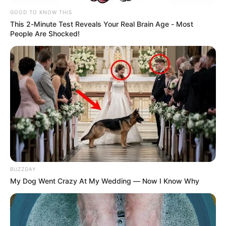
de carga en el Distrito Capital
, de conformidad con las
GOOD TO KNOW THIS
zonas, horarios y condiciones”.
This 2-Minute Test Reveals Your Real Brain Age - Most
People Are Shocked!
Esto se realiza con el fin de contribuir al medio ambiente,
además
“que contribuyan a la mejora de la calidad de
aire
,
reducción de congestión vehicular en horas de
máxima demanda,
aumento en la productividad de la
actividad de los transportadores y disminución del
impacto social”. Explicó la Alcaldía en el Decreto 077 de
2020.
BUZZDAY
My Dog Went Crazy At My Wedding — Now I Know Why