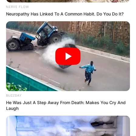
NERVE FLOW
Los días 2, 16 y 30 de julio habrá restricción para
Neuropathy Has Linked To A Common Habit. Do You Do It?
placas impares
(1, 3, 5, 7, 9)
Durante los días 9 y 23 de julio la restricción estará ara
placas pares
(0, 2, 4, 6,8)
De igual manera, el Distrito confirmó que habrá
algunas
excepciones:
Transporte de alimentos perecederos (sin
transformación física o química)
Vehículos a gas natural de fábrica (No aplica para
BUZZDAY
reconvertidos)
He Was Just A Step Away From Death: Makes You Cry And
Vehículos repotenciados con año de modelo igual o
Laugh
inferior a 20 años -Runt-
Lea También:
Más de 300 mil vehículos saldrán de
Bogotá para irse a 'Sanpedrear'