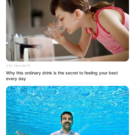
TransMilenio
confirmó que este sábado, para el
Festival
de la Solidaridad
, las rutas de las estaciones cercanas al
estadio
El Campín
funcionarán en horario habitual.
"No habrá ampliación de horario para servicio de
alimentación", informó el sistema de transporte.
Lea también:
Festival de la Solidaridad: así puede
disfrutar del concierto de este sábado en Bogotá
CTA FAVORITE
Why this ordinary drink is the secret to feeling your best
every day