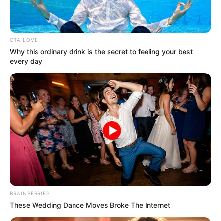
CTA LOVE
Why this ordinary drink is the secret to feeling your best
every day
TransMilenio, además, detalló cuáles son las rutas que
llegan a las estaciones desde donde los asistentes al
evento pueden caminar hasta el estadio:
Estación 7 de Agosto
Vagón 1: 4, B12, E42; F32, H17, H21
Vagón 2: C17, D21, E32; G12, G42
BRAINBERRIES
Estación Movistar Arena
These Wedding Dance Moves Broke The Internet