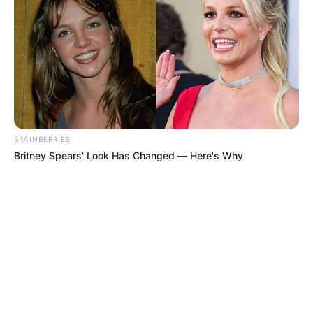
ALERTA BOGOTÁ EN GOOGLE NEWS
TEMAS RELACIONADOS
EL CAMPÍN
TRANSMILENIO
RUTAS DEL SITP
RUTAS DE TRANSMILENIO
CAMINATA DE LA SOLIDARIDAD
BRAINBERRIES
Britney Spears' Look Has Changed — Here's Why
MANTÉNGASE EN ALERTA
Tenemos todas las noticias que le
interesan. Para estar bien informado, por
favor, active las notificaciones de Alerta.
ACTIVAR AHORA