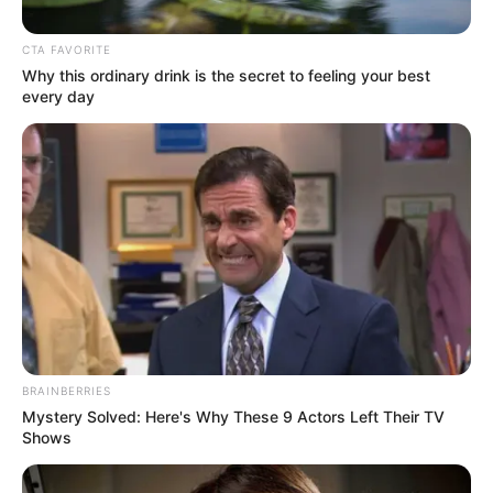
artistas.
CTA FAVORITE
Why this ordinary drink is the secret to feeling your best
every day
Por:
Gustavo Gómez Martínez
Agosto 16, 2025
COMPARTIR
BRAINBERRIES
Mystery Solved: Here's Why These 9 Actors Left Their TV
Shows
UNIRSE AL CANAL DE WHATSAPP