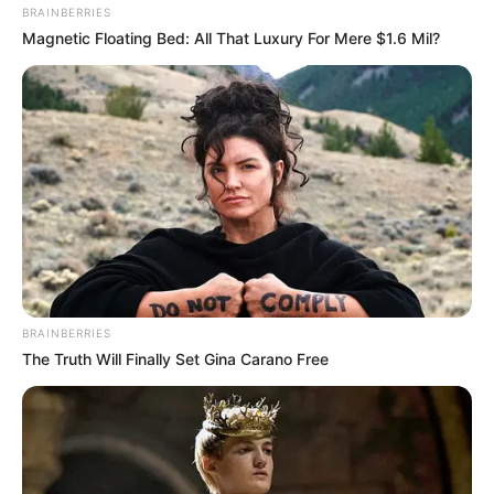
BRAINBERRIES
Magnetic Floating Bed: All That Luxury For Mere $1.6 Mil?
Las primeras columnas del viaducto fueron fundidas
sobre los pilotes hincados previamente a más de 60
metros bajo tierra por las enormes piloteadoras traídas en
el primer semestre del año pasado desde China y
se
sostienen sobre los dados de cimentación que le dan
estabilidad a toda la estructura.
"Una vez culminen las labores de cimentación, este
mismo proceso de fundición de columnas
será realizado
a lo largo de los 23,9 kilómetros del viaducto.
Estas
estructuras tendrán un diámetro que oscila entre los 2,5 y
BRAINBERRIES
los 3 metros, y una altura promedio de 14 metros, aunque
The Truth Will Finally Set Gina Carano Free
en algunos puntos del trazado algunas tendrán una
altura superior a los 18,5 metros", dijo.
Asimismo, la empresa explicó que en
el intercambiador
vial de la calle 72 con Caracas
se avanza en la
excavación del paso deprimido y para la construcción de