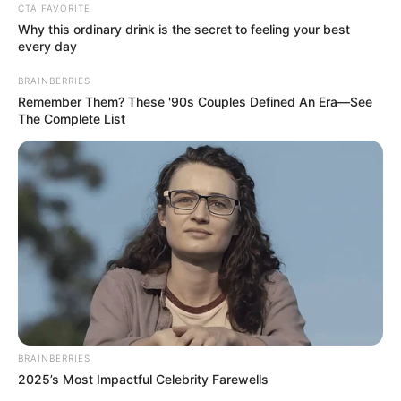
CTA FAVORITE
CONSTRUCCIÓN
METRO DE BOGOTÁ
Why this ordinary drink is the secret to feeling your best
every day
MANTÉNGASE EN ALERTA
BRAINBERRIES
Remember Them? These '90s Couples Defined An Era—See
The Complete List
Tenemos todas las noticias que le
interesan. Para estar bien informado, por
favor, active las notificaciones de Alerta.
ACTIVAR AHORA
TEMAS DESTACADOS
BRAINBERRIES
RECIBO DEL AGUA
LOCALIDAD DE USAQUÉN
CUNDINAMARCA
DESAPARECIDOS
2025’s Most Impactful Celebrity Farewells
CORTES DE LUZ
LOCALIDAD DE ENGATIVÁ