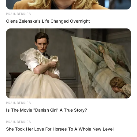
BRAINBERRIES
Olena Zelenska's Life Changed Overnight
Camila Díaz - Sistema Integrado Digital RCN Radio
BRAINBERRIES
Así va la construcción de la primera línea del Metro de
Is The Movie "Danish Girl" A True Story?
Bogotá en el punto del intercambiador vial de la avenida
calle 72
BRAINBERRIES
She Took Her Love For Horses To A Whole New Level
Por:
Andrés Prieto