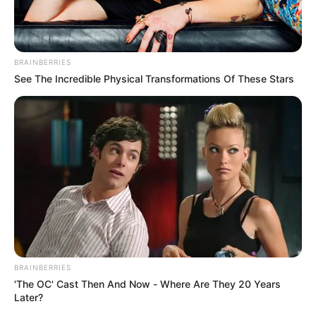
BRAINBERRIES
See The Incredible Physical Transformations Of These Stars
BRAINBERRIES
'The OC' Cast Then And Now - Where Are They 20 Years
Later?