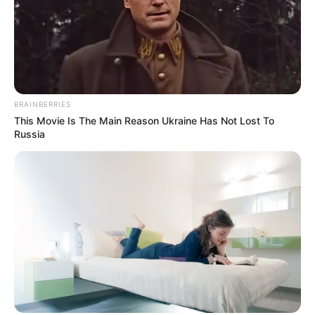
estará ubicada en el
Parque Gibraltar.
Le puede interesar:
Tranquilos: Plata pa'l metro ya está
asegurada, no importa si hay retrasos, dice Galán
BRAINBERRIES
This Movie Is The Main Reason Ukraine Has Not Lost To
Russia