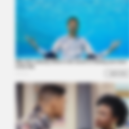
This Cat Video Is So Funny, Peopl
Can't Stop Laughing
BUZZ DAY
Look Closer When You See Barron's