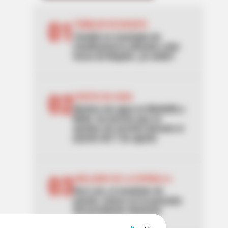
01
TEMBLOR EN BOGOTÁ
Tembló en municipio de
Cundinamarca ubicado a dos
horas de Bogotá: ¿lo sintió?
02
CORTES DE AGUA
Noches sin agua en Medellín y
Bello: los barrios que se
quedan sin servicio durante el
puente del 7 de agosto
03
ABELARDO DE LA ESPRIELLA
Don Luis, el vendedor de
panela, estuvo en la posesión
del presidente Abelardo