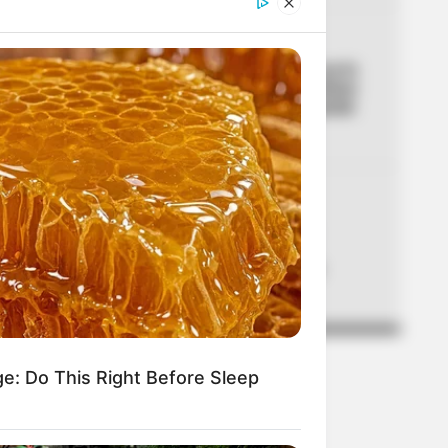
04
ACCIDENTE
Lo acaban de entregar y ya lo
estrenaron: primer aparatoso
accidente en el nuevo puente
de la 153
05
PAPA FRANCISCO
Maia, en los momentos
históricos de Colombia:
también le cantó al papa
Francisco
ge: Do This Right Before Sleep