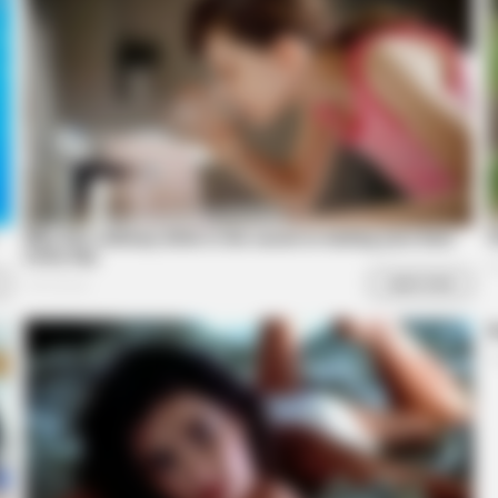
e
Melania Trump Moments We Can't
How
Believe Were Caught On Camera
Quie
RADAR MEDIA
 Girlfriend
The Truth About Archie 