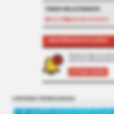
TEMAS RELACIONADOS
CALLE 80
MOVILIDAD EN BOGOTÁ
MFH
MANTÉNGASE EN ALERTA
Willie Nelson's House Will Leave 
Look
Tenemos todas las noticia
active las notificaciones 
ACTIVAR AHORA
RADAR MEDIA