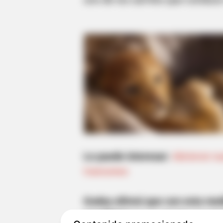
Le puede interesar:
Abrieron nu
trancones
Godoy afirmó que con esta me
movilidad
que se pierde recogie