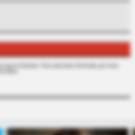
HABERION
You Speechless - Take A
What Cops Saw On This
s que le interesan. Para estar bien informado, por favor,
de Alerta.
INSTANTHUB
WPPL