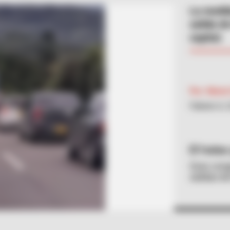
La medid
salida d
capital.
Por:
María
Febrero 6,
Twitter
Gran cong
salidas d