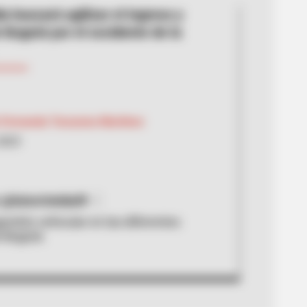
a buscará agilizar el ingreso y
e Bogotá por el occidente de la
 Fernanda Tarazona Martínez
 2023
 @luiscristobal9
estión vehicular en las diferentes
e Bogotá.