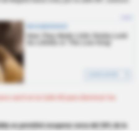
evo carril en la Calle 80 para disminuir los
dida
se permitirá recuperar cerca del 30% de la
ndo y dejando a los usuarios que salen de la