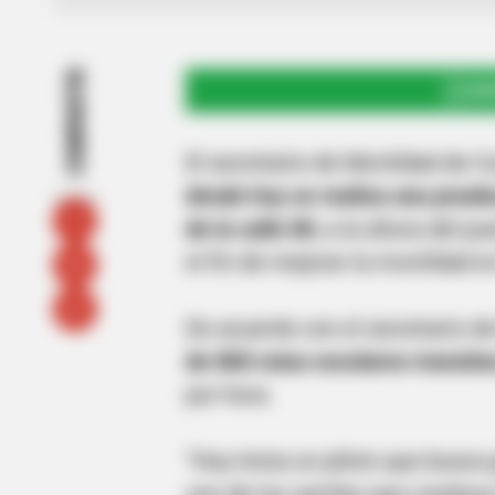
COMPARTIR
UNI
El secretario de Movilidad de 
desde hoy se realiza una prueba 
de la calle 80
, a la altura del 
el fin de mejorar la movilidad e
De acuerdo con el secretario d
de 800 rutas escolares transita
por hora.
“Hoy inicia un piloto que busca
uno de los carriles que conduce 