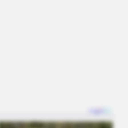
 Empty Island Shocked Them!
UGIN