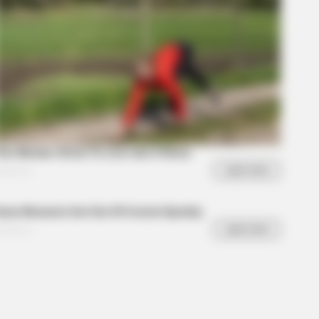
 Do You Know If Your Plugins Are
tly Putting Your Site At Risk?
They Couldn't Hide Any Longer