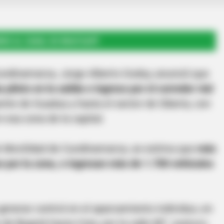
RSE AL CANAL DE WHATSAPP
Cundinamarca, Jorge Alberto Godoy, anunció que
piloto en la salida e ingreso por el corredor vial
puente de Guadua y hasta el sector de Siberia, con
n esa zona de la capital.
e Movilidad de Cundinamarca, se estima que
más
n por la zona, e ingresan más de 1.700 vehículos
 generar control en el aparcamiento individuo, en
de Bogotá hacia Cota, por la calle 80”, sostuvo.