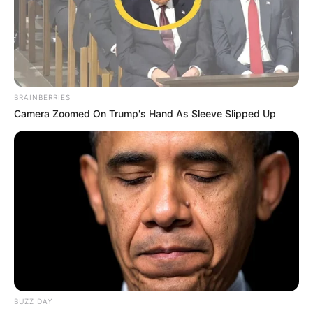
COMPARTIR
ALERTA BOGOTÁ EN GOOGLE NEWS
BRAINBERRIES
Camera Zoomed On Trump's Hand As Sleeve Slipped Up
TEMAS RELACIONADOS
CHÍA
COTA, CUNDINAMARCA
VARIANTE
CHÍA, CUNDINAMARCA
VÍAS DE CUNDINAMARCA
MANTÉNGASE EN ALERTA
Tenemos todas las noticias que le
interesan. Para estar bien informado, por
favor, active las notificaciones de Alerta.
BUZZ DAY