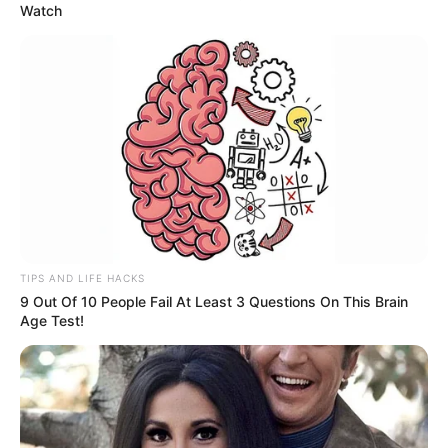
región. “Vamos a intervenir un corredor de gran
Watch
importancia para Cundinamarca, que hoy se encuentra en
mal estado y que requiere una rehabilitación integral”,
afirmó.
Rey reveló los detalles de la obra
De acuerdo con la información compartida,
el contrato
tendrá una duración de siete meses y contará con una
inversión de $25.000 millones.
En ese tiempo se
realizará el reemplazo de la estructura actual de la
calzada por una carpeta asfáltica de alto desempeño.
TIPS AND LIFE HACKS
9 Out Of 10 People Fail At Least 3 Questions On This Brain
Según Rey, esta carpeta tendrá espesores variables de
Age Test!
hasta 20 centímetros y se utilizarán mezclas modificadas
con polímeros, con el objetivo de que
la vía tenga mayor
resistencia frente al paso de vehículos de carga pesada.
En otras noticias:
¿Disidencias están operando en
Cundinamarca? Jorge Rey dio detalles claves