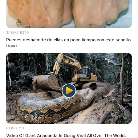
SABIAS ESTO
Puedes deshacerte de ellas en poco tiempo con este sencillo
truco
El mandatario señaló que el objetivo principal
es
recuperar el pavimento deteriorado y mejorar las
HABERION
condiciones de movilidad en esta zona
estratégica de la
Video Of Giant Anaconda Is Going Viral All Over The World.