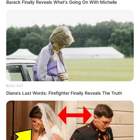
Barack Finally Reveals What's Going On With Michelle
ACTIVAR AHORA
TEMAS DESTACADOS
RECIBO DEL AGUA
LOCALIDAD DE USAQUÉN
CUNDINAMARCA
DESAPARECIDOS
CORTES DE LUZ
LOCALIDAD DE ENGATIVÁ
REGIOTRAM DE OCCIDENTE
LOCALIDAD DE SUBA
BUZZ DAY
Diana’s Last Words: Firefighter Finally Reveals The Truth