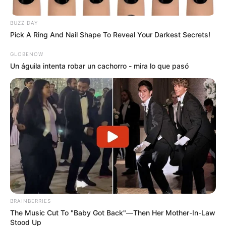
BUZZ DAY
Pick A Ring And Nail Shape To Reveal Your Darkest Secrets!
GLOBENOW
Un águila intenta robar un cachorro - mira lo que pasó
Composición | Colprensa - X (@JorgeEmilioRey)
Jorge Rey anuncia obras en vía Chía-Cota (imagen
ilustrativa).
Por:
Anthonny José Galindo Florian
Agosto 24, 2025
BRAINBERRIES
The Music Cut To "Baby Got Back"—Then Her Mother-In-Law
Stood Up