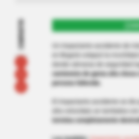
COMPARTIR
UNI
Un impactante accidente de trá
en Bogotá colapsó la movilidad
donde cámaras de seguridad lo
camioneta de gama alta choca c
persona fallecida.
El impactante accidente se dio 
alta velocidad, se tambalea co
termina completamente destru
Lea también:
Impactante accid