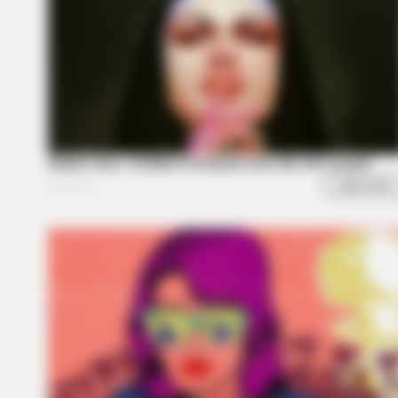
Laugh Instantly
RADAR MEDIA
Look Closer When You See Barron's