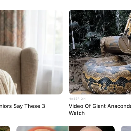
roceder a retirar
lo que quedó del carro. Este
00 a.m. donde la movilidad por este sector
 de Bogotá dicen que lo que pudo ocasionar este
en que este joven iba conduciendo el vehículo.
rios, quien es el jefe seccional de la Policía de
ue esta persona de 19 años
“perdió el control del
locidad”.
HABERION
niors Say These 3
Video Of Giant Anaconda 
io barrio: Voraz incendio en Bogotá dejó a
Watch