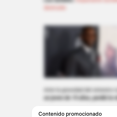
destruido
Ante la gravedad del siniestro v
un joven de 19 años, perdió la v
En el lugar de los hechos hicie
Contenido promocionado