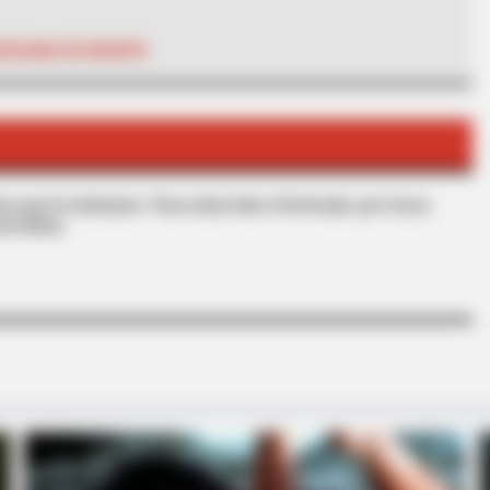
VILIDAD DE BOGOTÁ
BUZZ DAY
e Changes History
The Equine Woman You'
s que le interesan. Para estar bien informado, por favor,
de Alerta.
RADAR MEDIA
Suddenly, The Lawn Shakes Like A
Trampoline—Then It Bursts Open
RADA
 You
Bar