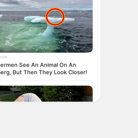
RION
hermen See An Animal On An
berg, But Then They Look Closer!