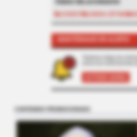
TEMAS RELACIONADOS
ACCIDENTE
CARRERA SÉPTIMA
MO
MANTÉNGASE EN ALERTA
BUZZ DAY
What Engineers Found At Rushmor
Tenemos todas las noticia
active las notificaciones 
ACTIVAR AHORA
RADAR MEDIA
This Funny Kitten Video Will Make