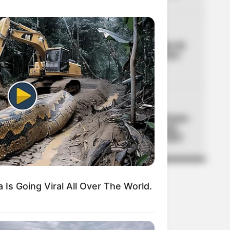
04
CUMPLEAÑOS DE BOGOTÁ
Galán celebró los 488 años de
Bogotá con balance de cinco
grandes logros sociales
05
TRANSMILENIO
TransMilenio tendrá 900 buses
nuevos y 3 troncales: lo que
viene para Bogotá 2026-2027
Is Going Viral All Over The World.