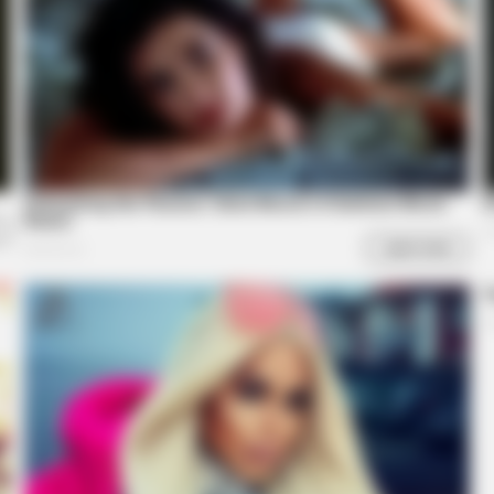
On 
BUZZDAY
 Girlfriend
Why Do The Amish Pull 