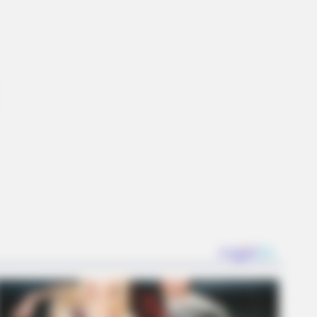
ve Never Seen Before
R MEDIA
ack Finally Reveals What's Going