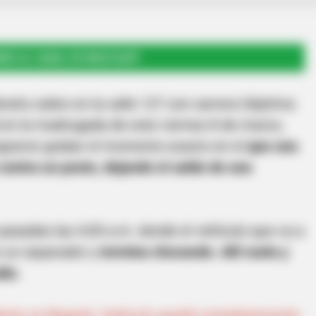
RSE AL CANAL DE WHATSAPP
nsito sobre en la calle 127 con carrera Séptima
 en la madrugada de este viernes 8 de marzo,
graron grabar el momento exacto en el
que una
ontra un poste, dejando el saldo de una
pasadas las 4:00 a.m. donde el vehículo que va a
n un separador y
termina chocando. Allí vuela y
ido.
ente en Bogotá: Vehículo quedó completamente