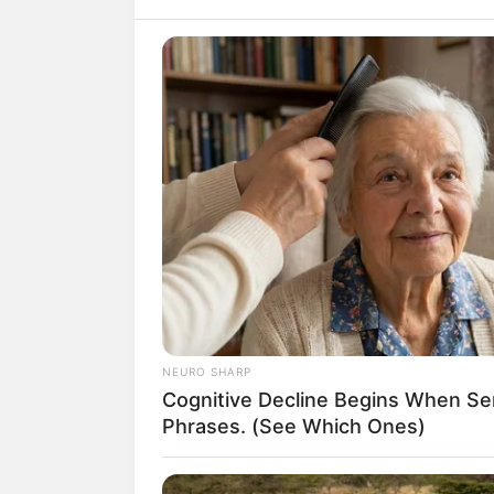
el levantamiento del cuerpo y p
proceso terminó cerca de las 7:
estuvo colapsada.
Desde la Policía Metropolitana
accidente fue la alta velocidad
Ante esto, el coronel Wilson Bar
Tránsito de Bogotá, comentó q
vehículo por ir en exceso de ve
NEURO SHARP
Cognitive Decline Begins When Se
Lea también:
Se achicharró med
Phrases. (See Which Ones)
cientos de vecinos afectados