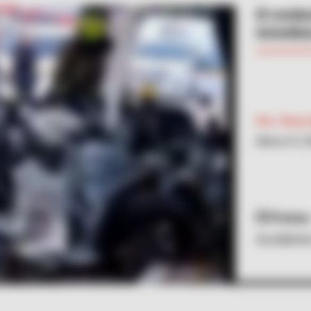
El condu
inmediat
Por:
Óscar
Marzo 8, 2
Prensa
Accidente