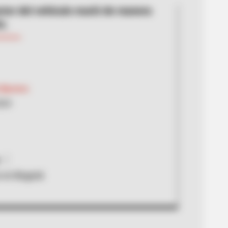
ctor del vehículo murió de manera
a.
 Barrero
024
 en Bogotá