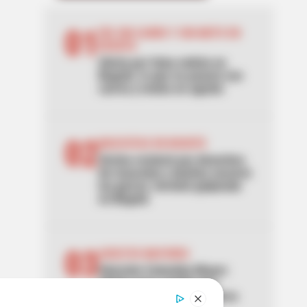
01
DÍA SIN CARRO Y SIN MOTO EN
BOGOTÁ
Alerta por falsa noticia en
Bogotá: lo que no pasará con
carros y motos en agosto
02
MASCOTAS EN BOGOTÁ
Vecina reclamó por desechos
de mascotas y dueñas sacaron
las garras: terminó golpeada
en Bogotá
03
ADULTOS MAYORES
Atención Colombia Mayor:
alistan gran cambio que
acabaría con filas en cobros