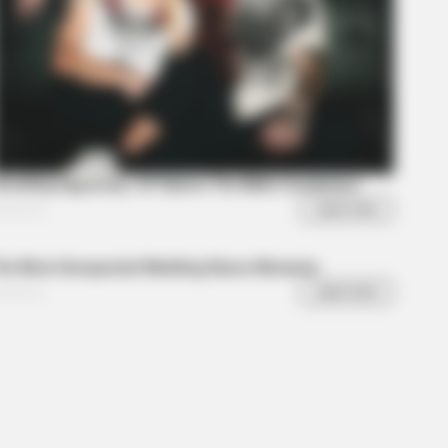
With Michelle
Their Teeth?