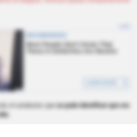
ial, el conductor, que
se pudo identificar que era
ida.
ron presencia las autoridades, quienes realizaron