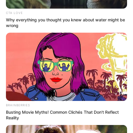
Colombia: lanzan plan para
detectarlo a tiempo en Bogotá y
CTA LOVE
más ciudades
Why everything you thought you knew about water might be
wrong
BRAINBERRIES
Busting Movie Myths! Common Clichés That Don't Reflect
Reality