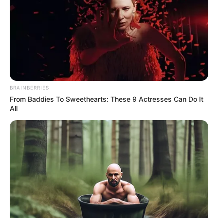
COMPARTIR
UNIRSE AL CANAL DE WHATSAPP
La
salud íntima masculina
sigue siendo un tema rodeado
de silencios dentro de muchos hogares colombianos.
BRAINBERRIES
From Baddies To Sweethearts: These 9 Actresses Can Do It
Aunque hablar sobre el cuerpo o las relaciones afectivas
All
debería ser parte natural de la crianza
, la realidad es que
miles de hombres crecieron sin una orientación clara
por parte de sus padres o cuidadores. Las consecuencias
de esa falta de diálogo pueden a
parecer años después,
incluso en la adultez.
LEA TAMBIÉN
Alarmante cifra de VIH en