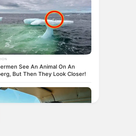
RION
hermen See An Animal On An
berg, But Then They Look Closer!