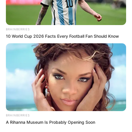
ALERTA BOGOTÁ EN GOOGLE NEWS
BRAINBERRIES
10 World Cup 2026 Facts Every Football Fan Should Know
TEMAS RELACIONADOS
EVENTOS EN BOGOTÁ
MUSEOS DE BOGOTÁ
CULTURA
MANTÉNGASE EN ALERTA
Tenemos todas las noticias que le
interesan. Para estar bien informado, por
favor, active las notificaciones de Alerta.
BRAINBERRIES
A Rihanna Museum Is Probably Opening Soon
ACTIVAR AHORA