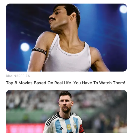
Armero.
Lea también:
Moteros no se tomarán la ciudad: cancelan
tradicional rodada en Halloween
En el oriente,
el Museo de Historia de la Medicina
Ricardo Rueda González abrirá desde las 5:00 p. m.
con
recorridos guiados, talleres botánicos y la proyección del
documental Silenciosa silenciada (2024), del director
Andrés Salas-Parra.
BRAINBERRIES
La Noche de los Museos 2025 promete ser una
Top 8 Movies Based On Real Life. You Have To Watch Them!
experiencia cultural diversa, gratuita y abierta para
todos los públicos.
Más que una agenda de actividades,
se trata de una invitación a reconectarse con la ciudad,
caminarla y disfrutarla de noche. Para consultar la
programación detallada y completa, dé clic en
este
enlace
.
COMPARTIR