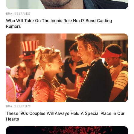
BRAINBERRIES
Who Will Take On The Iconic Role Next? Bond Casting
Rumors
Colprensa
Museos en Bogotá (imagen de referencia).
Por:
Anthonny José Galindo Florian
BRAINBERRIES
These '90s Couples Will Always Hold A Special Place In Our
Octubre 25, 2025
Hearts