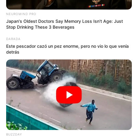
NEUROMIND PRO
Japan's Oldest Doctors Say Memory Loss Isn't Age: Just
Stop Drinking These 3 Beverages
DARADA
Este pescador cazó un pez enorme, pero no vio lo que venía
detrás
Yamuro
Planes en Mesitas del Colegio: visitar el parque de
dinosaurios Yamuro
Por:
Vanessa Ávila Velandia
Noviembre 10, 2023
BUZZDAY