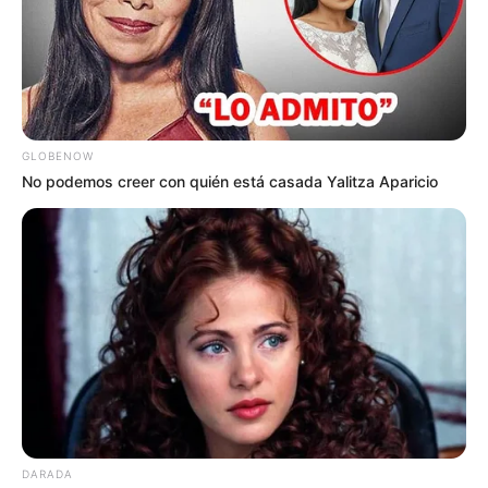
GLOBENOW
No podemos creer con quién está casada Yalitza Aparicio
Justamente, a través de redes sociales se dio a conocer el
parque temático de dinosaurios Yamuro
, ubicado en
Mesitas del Colegio
donde los visitantes podrán disfrutar
de piscinas con novedosos toboganes, cascadas
temáticas y shows en vivo.
Este lugar que ha sido visitado por más de 3.000.000
turistas, cuenta con esculturas de dinosaurios gigantes y
uno de los que más llama la atención, es el dino cuello
largo que tiene 20 metros de alto.
Recorrer todo el parque es como vivir una aventura
DARADA
jurásica y lo mejor de todo es que para visitarlo no hay