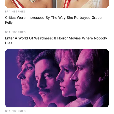
BRAINBERRIES
Critics Were Impressed By The Way She Portrayed Grace
Kelly
BRAINBERRIES
Enter A World Of Weirdness: 8 Horror Movies Where Nobody
Dies
Cortesía
Festival Vallenato al Parque en Bogotá.
Por:
Natalia Espitia Salazar
Julio 23, 2024
BRAINBERRIES