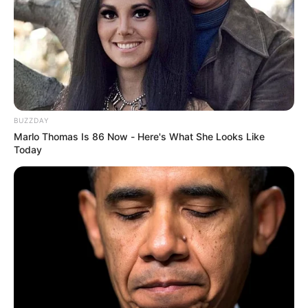
Charla: Cartagena 2040 (IGAC)
Lugar:
Auditorio
Hora:
11:00 a. m.
Feria de servicios y sensibilización ambiental
BUZZDAY
Lugar:
SENA Salitre (Carrera 57C # 64 - 29)
Marlo Thomas Is 86 Now - Here's What She Looks Like
Hora:
11:30 a. m. a 4:00 p. m.
Today
Recorrido: Un país, muchos climas
Lugar:
Mapa Principal
Hora:
1:00 p. m.
Jueves 4 de junio
Recorrido:
Ruta de los aromas y saberes
Lugar:
Huerta