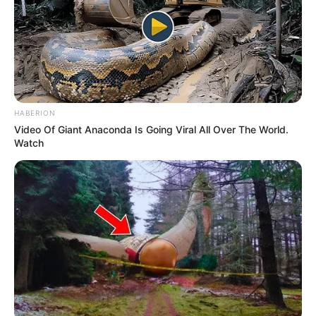
HABERION
Video Of Giant Anaconda Is Going Viral All Over The World.
Watch
¿Qué actividades tendrá la Semana
Crédito:
Ambiental 2026 en el Jardín Botánico de
Colprensa.
Bogotá?
La
Semana Ambiental
es una de las celebraciones más
importantes para las entidades distritales, ya que permite
acercar a la ciudadanía a temas relacionados con la
sostenibilidad y promover acciones concretas
para