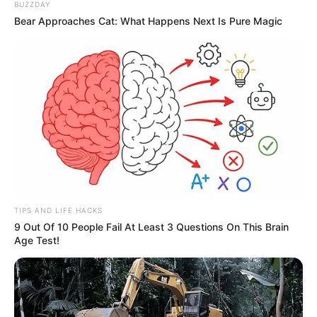
BUZZDAY
Bear Approaches Cat: What Happens Next Is Pure Magic
Reconocido como uno de los
espacios ecológicos más
importantes de la ciudad
, el Jardín Botánico se ha
consolidado como un escenario de
educación ambiental,
investigación científica y conservación
de especies. Cada
año recibe miles de visitantes interesados en
conocer
más sobre la riqueza natural de Colombia
y las acciones
que se adelantan para protegerla.
En el marco de la estrategia Bogotá, mi Ciudad, mi Casa,
la entidad invitó a niños, jóvenes, adultos y familias
enteras
a participar en una
programación gratuita
que
TIPS AND LIFE HACKS
incluirá
recorridos temáticos
, cineforos, talleres,
9 Out Of 10 People Fail At Least 3 Questions On This Brain
exposiciones artísticas
, charlas especializadas y
Age Test!
actividades recreativas
enfocadas en el
cuidado del
agua
, el cambio climático,
la flora, la fauna y los
ecosistemas urbanos.