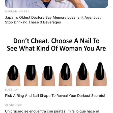
NEUROMIND PRO
Japan's Oldest Doctors Say Memory Loss Isn't Age: Just
Stop Drinking These 3 Beverages
Collage Alerta - Colprensa.
Jardín Botánico de Bogotá celebra la Semana Ambiental
2026
BUZZ DAY
Por:
July Morales
Pick A Ring And Nail Shape To Reveal Your Darkest Secrets!
Junio 2, 2026
GLOBENOW
Un crucero se encuentra con piratas: mira lo que hace el