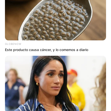
por el Jardín Botánico de Bogotá:
Martes 2 de junio
Juegos ambientales: Metodología WET – Corporación
Autónoma Regional (CAR)
GLOBENOW
Lugar:
Aula Ambiental
Este producto causa cáncer, y lo comemos a diario
Horarios:
9:00 a. m. a 11:00 a. m. y 2:00 p. m. a
4:00 p. m.
Charla teórico-práctica: Sistema de Acueducto – Ruta
del agua (EAAB)
Lugar:
Auditorio
Hora:
9:30 a. m. a 10:30 a. m.
Charla: Tierra, territorio y cambio climático (IGAC)