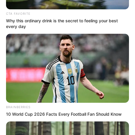
CTA FAVORITE
Why this ordinary drink is the secret to feeling your best
every day
Foto suministrada
Por:
Camila Castillo
BRAINBERRIES
Mayo 11, 2023
10 World Cup 2026 Facts Every Football Fan Should Know