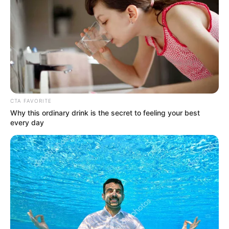
2023, y aplica para aquellos contribuyentes interesados
en suscribir una
facilidad de pago
, un trámite que debe
radicarse a más tardar ese día, a través de los canales
virtual o presencial de la Secretaría de Hacienda de
Bogotá.
Los contribuyentes que quieran acogerse a esta medida
por cuotas deben
acceder a un acuerdo de pago y
diligenciar un formato
; pagar 30% del total adeudado, y
CTA FAVORITE
adjuntar copia del recibo.
El plazo máximo que
Why this ordinary drink is the secret to feeling your best
concederá la entidad para cancelar el total de la deuda
every day
será de un año
, a partir de la suscripción de la facilidad
El solicitante debe tener en cuenta, además, que
los
intereses de mora no se congelan y se continúan
generando
, por lo que harán parte de las cuotas
pactadas. Vale aclarar que no se otorgará la facilidad de
pago si hay incumplimiento de un acuerdo anterior con la
Secretaría de Hacienda.