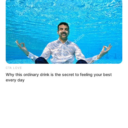
Además, el crecimiento de los perfiles tecnológicos en
Colombia abre una nueva posibilidad para fortalecer la
formación en competencias digitales y ampliar el acceso
a empleos de mejor calidad.
Expertos consideran que estas medidas también generan
beneficios para las organizaciones, porque
mejoran la
experiencia de uso, la productividad y la competitividad
empresarial.
COMPARTIR
CTA LOVE
Why this ordinary drink is the secret to feeling your best
every day
ALERTA BOGOTÁ EN GOOGLE NEWS
TEMAS RELACIONADOS
DISCAPACITADOS
OFERTA LABORAL
EMPLEO EN BOGOTÁ
INCLUSIÓN
TRABAJO