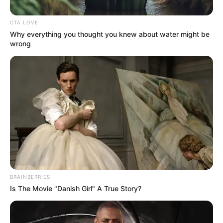
CTA LOVE
Why everything you thought you knew about water might be
wrong
Magnific - www.magnific.com
Bogotá será sede de un encuentro sobre empleo
inclusivo, tecnología y accesibilidad digital.
Por:
Sophia Salamanca Gómez
BRAINBERRIES
Mayo 19, 2026
Is The Movie "Danish Girl" A True Story?