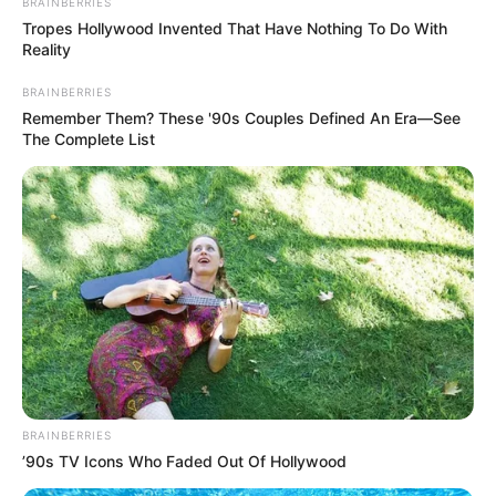
BRAINBERRIES
Tropes Hollywood Invented That Have Nothing To Do With
LEA TAMBIÉN
Reality
BRAINBERRIES
Error en hoja de vida saldría caro:
Remember Them? These '90s Couples Defined An Era—See
chambonada le costaría hasta 10
The Complete List
años de cana
Tecnología y accesibilidad digital
toman fuerza
La accesibilidad digital empieza a convertirse en una
herramienta clave dentro de las empresas. La
adaptación
de plataformas, procesos de selección y herramientas
tecnológicas
permite que personas con discapacidad
BRAINBERRIES
física, sensorial o intelectual puedan desempeñar sus
’90s TV Icons Who Faded Out Of Hollywood
labores con mayor autonomía.