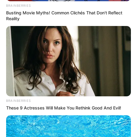
BRAINBERRIES
Busting Movie Myths! Common Clichés That Don't Reflect
Reality
BRAINBERRIES
These 9 Actresses Will Make You Rethink Good And Evil!