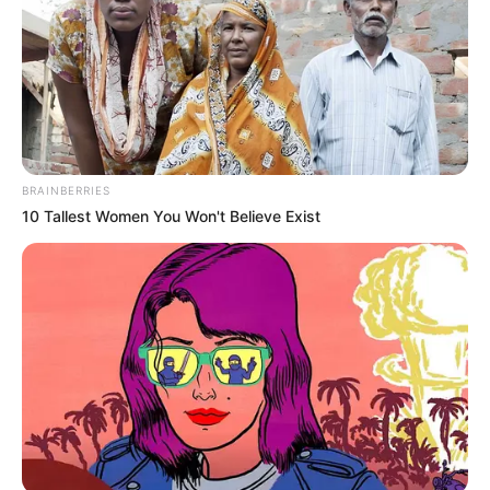
ACTIVAR AHORA
TEMAS DESTACADOS
RECIBO DEL AGUA
LOCALIDAD DE USAQUÉN
BRAINBERRIES
CUNDINAMARCA
DESAPARECIDOS
10 Tallest Women You Won't Believe Exist
CORTES DE LUZ
LOCALIDAD DE ENGATIVÁ
REGIOTRAM DE OCCIDENTE
LOCALIDAD DE SUBA