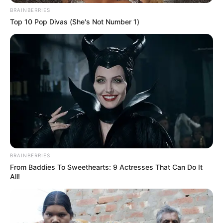
BRAINBERRIES
COMPARTIR
Top 10 Pop Divas (She's Not Number 1)
ALERTA BOGOTÁ EN GOOGLE NEWS
TEMAS RELACIONADOS
TRAMITES EN LÍNEA
CATASTRO
IMPUESTO PREDIAL
VIVIENDAS
MANTÉNGASE EN ALERTA
BRAINBERRIES
From Baddies To Sweethearts: 9 Actresses That Can Do It
All!
Tenemos todas las noticias que le
interesan. Para estar bien informado, por
favor, active las notificaciones de Alerta.