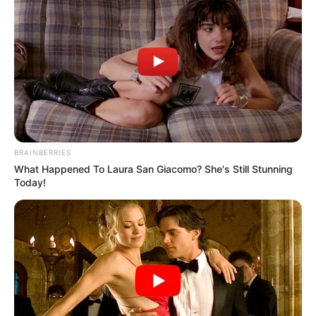
Los dos parqueaderos
BRAINBERRIES
recomendados
What Happened To Laura San Giacomo? She's Still Stunning
Today!
Las alternativas más prácticas están en complejos
hoteleros reconocidos, lo que garantiza seguridad y
vigilancia privada:
Hotel Courtyard by Marriott:
Ubicado sobre la
Avenida 26, es un edificio moderno de vidrios que
cuenta con parqueadero público bajo techo. La
tarifa por 24 horas ronda los
$30.000 pesos
. Si el