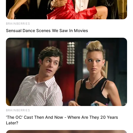
viaje es de fin de semana, dos noches de parqueo
cuestan aproximadamente
$60.000 pesos
.
Hotel Movich Buró 26:
Situado unos metros antes
del Courtyard, ofrece un parqueadero descubierto
BRAINBERRIES
con tarifas similares y vigilancia privada. Es otra
Sensual Dance Scenes We Saw In Movies
opción económica y confiable para dejar el vehículo
mientras se viaja.
BRAINBERRIES
'The OC' Cast Then And Now - Where Are They 20 Years
Later?