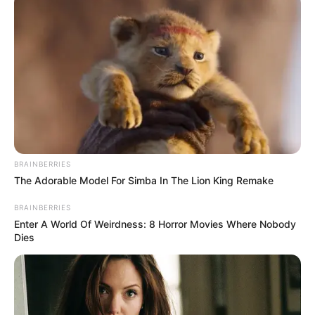
BRAINBERRIES
The Adorable Model For Simba In The Lion King Remake
BRAINBERRIES
Enter A World Of Weirdness: 8 Horror Movies Where Nobody
Cómo llegar gratis al aeropuerto
Dies
desde el parqueadero
El verdadero truco para ahorrar está en el transporte hacia
la terminal.
En lugar de pagar entre
$20.000 y $25.000
pesos
por un servicio de plataforma, los usuarios pueden