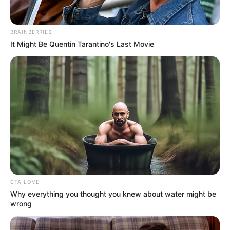
recomendación.
LEA TAMBIÉN
BRAINBERRIES
It Might Be Quentin Tarantino's Last Movie
Del 20 de Julio a Altamira por el
cielo: Galán confirma fecha de
estreno del TransMiCable
CTA LOVE
Why everything you thought you knew about water might be
wrong