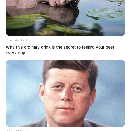
TEMAS RELACIONADOS
AEROPUERTO EL DORADO
PARQUEADEROS EN BOGOTÁ
AHORRO
CARROS
MOTOS
HOTEL
NOTICIAS DE BOGOTÁ
NOTICIAS BOGOTÁ
ALERTA BOGOTÁ
CTA FAVORITE
Why this ordinary drink is the secret to feeling your best
every day
MANTÉNGASE EN ALERTA
Tenemos todas las noticias que le
interesan. Para estar bien informado, por
favor, active las notificaciones de Alerta.
ACTIVAR AHORA
BRAINBERRIES