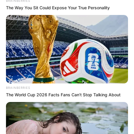
BRAINBERRIES
The Way You Sit Could Expose Your True Personality
Con estas alternativas, los bogotanos que viajan
constantemente pueden ahorrar en transporte y tener la
tranquilidad de que su vehículo está seguro. Además, el
costo de dejar el carro por varios días sigue siendo
mucho más bajo que pagar taxis o plataformas de ida y
vuelta desde la casa hasta el aeropuerto.
La recomendación de
Conducción Rápida
se convierte en
un tip clave para quienes buscan comodidad, seguridad y
ahorro al momento de viajar desde el Aeropuerto El
Dorado.
BRAINBERRIES
The World Cup 2026 Facts Fans Can't Stop Talking About
COMPARTIR
ALERTA BOGOTÁ EN GOOGLE NEWS