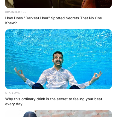
BRAINBERRIES
How Does "Darkest Hour" Spotted Secrets That No One
Knew?
Colprensa
Parqueaderos cerca de El Dorado desde $30.000 por 24
horas
CTA LOVE
Por:
Cristhiam Martínez
Why this ordinary drink is the secret to feeling your best
Junio 25, 2026
every day