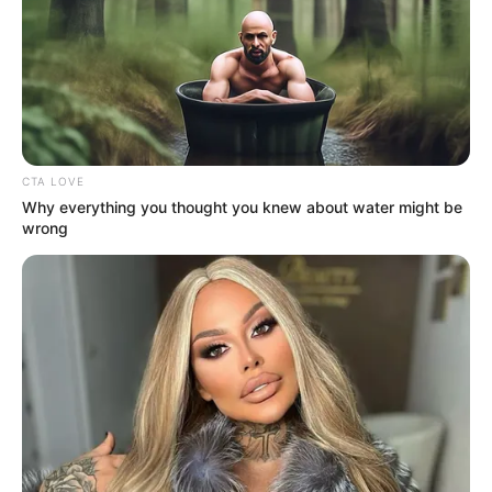
Entre los perfiles que se buscan para la construcción del
Regiotram están:
Técnicos y tecnólogos en obras civiles
Profesionales en
ingeniería, arquitectura,
topografía y arqueología
CTA LOVE
Especialistas en
redes, salud y seguridad en el
Why everything you thought you knew about water might be
wrong
trabajo (SST), contabilidad, gestión social y talento
humano
Además, la empresa constructora
China Civil Engineering
Construction Corporation (CCECC)
, encargada del
proyecto, estará recibiendo hojas de vida para suplir
necesidades directas del tren regional.
Más de 30 empresas con vacantes
para todos los perfiles