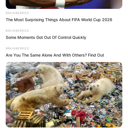
BRAINBERRIES
The Most Surprising Things About FIFA World Cup 2026
BRAINBERRIES
Some Moments Got Out Of Control Quickly
BRAINBERRIES
Are You The Same Alone And With Others? Find Out
Colprensa/ composición Pixabay
Regiotram de Occidente ofrece empleo bueno y pago
sabroso: vacantes para todos
Por:
Cristhiam Martínez
Julio 30, 2025