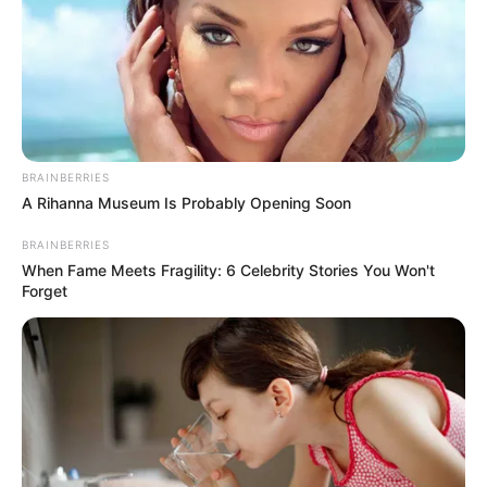
entre
Facatativá y Fontibón
, estará operativa en el
segundo semestre de 2027
. La segunda fase, que se
extenderá hasta el centro de Bogotá, se proyecta para
2029
. Este sistema de transporte beneficiará a más de
11
municipios
y se integrará con TransMilenio.
Con esta feria, el
Gobierno departamental impulsa el
empleo local
, busca reactivar la economía y promueve la
BRAINBERRIES
participación activa de los ciudadanos en los grandes
A Rihanna Museum Is Probably Opening Soon
proyectos de infraestructura que transforman la región.
BRAINBERRIES
When Fame Meets Fragility: 6 Celebrity Stories You Won't
COMPARTIR
Forget
ALERTA BOGOTÁ EN GOOGLE NEWS
TEMAS RELACIONADOS
REGIOTRAM DE OCCIDENTE