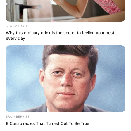
GOBERNACIÓN DE CUNDINAMARCA
VACANTES DE EMPLEO EN BOGOTÁ
OFERTAS DE EMPLEO
FERIA DE EMPLEO EN BOGOTÁ
JORGE REY
CTA FAVORITE
Why this ordinary drink is the secret to feeling your best
every day
MANTÉNGASE EN ALERTA
Tenemos todas las noticias que le
interesan. Para estar bien informado, por
favor, active las notificaciones de Alerta.
ACTIVAR AHORA
BRAINBERRIES
TEMAS DESTACADOS
8 Conspiracies That Turned Out To Be True