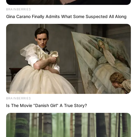
BRAINBERRIES
Gina Carano Finally Admits What Some Suspected All Along
Lea También:
Así sería la tarjeta del RegioTram de
Occidente: diseño dejó bocas abiertas
Lea También:
Rey confirma mes en el que rodará el
RegioTram: le mete presión al Metro
Vacantes abiertas para construir el
futuro del Regiotram
BRAINBERRIES
El evento se lleva a cabo
hoy miércoles 30 de julio
, en la
Is The Movie "Danish Girl" A True Story?
Plazoleta de la Paz de la Gobernación de Cundinamarca
(Calle 26 No. 51-53), desde las
9:00 a. m. hasta las 4:00
p. m.
. La convocatoria no requiere inscripción previa. Los
interesados solo deben llevar su
hoja de vida impresa
y
su
cédula de ciudadanía
.