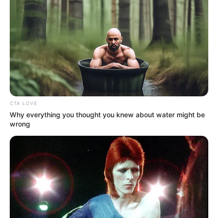
2026
La Caribeña Día completa la programación de la tarde y
suele captar la atención de usuarios que comparan varias
apuestas antes de finalizar la jornada.
CTA LOVE
Why everything you thought you knew about water might be
wrong
Resultado oficial de La Caribeña Día
del lunes festivo 15 de junio de 2026
Revise las cifras publicadas para este juego y compruebe
si existe alguna coincidencia con la apuesta realizada.