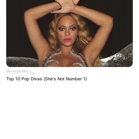
registrada en el tiquete antes de sacar conclusiones sobre
el resultado. Verificar el número jugado, la modalidad
seleccionada y el sorteo correspondiente permite realizar
una validación más precisa.
También es importante prestar atención a las
terminaciones que acompañan cada resultado oficial.
Dependiendo de la modalidad elegida, algunas
coincidencias parciales pueden ser relevantes al
momento de revisar una apuesta.
BRAINBERRIES
COMPARTIR
Top 10 Pop Divas (She's Not Number 1)
ALERTA BOGOTÁ EN GOOGLE NEWS
TEMAS RELACIONADOS
LOTERÍAS
SORTEOS
CHANCES
ALERTA BOGOTÁ
ALERTA PAISA
ALERTA CARIBE