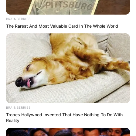
¿Qué números salieron esta noche?
Consulte Chontico y otros sorteos
BRAINBERRIES
HOY 14 de junio de 2026
The Rarest And Most Valuable Card In The Whole World
BRAINBERRIES
Tropes Hollywood Invented That Have Nothing To Do With
Reality