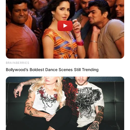
¿A qué hora juegan los chances del
día?
Chontico Día:
1:00 PM
.
Sinuano Día:
2:30 PM
.
La Caribeña Día:
2:30 PM
.
BRAINBERRIES
Bollywood’s Boldest Dance Scenes Still Trending
🔴 EN VIVO | Sorteo del Chontico Día
HOY lunes festivo 15 de junio de
2026
Chontico Día suele ser uno de los primeros resultados
revisados por quienes siguen la programación de sorteos
durante los días festivos.