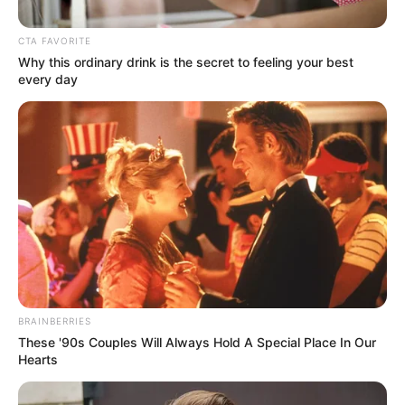
CTA FAVORITE
Why this ordinary drink is the secret to feeling your best
every day
Imagen creada con inteligencia artificial
Sorteos día lunes festivo 15 de junio de 2026
Por:
Sophia Salamanca Gómez
BRAINBERRIES
Junio 15, 2026
These '90s Couples Will Always Hold A Special Place In Our
Hearts