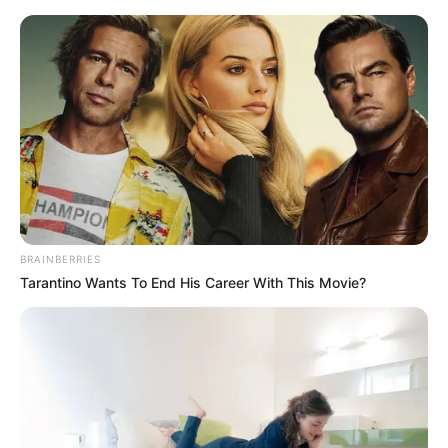
04:59 p. m.
Se juega el tiempo extra
Inicia el primer tiempo extra, Suiza y Colombia siguen
igualados y sueñan con clasificar a cuartos de final.
04:55 p. m.
BRAINBERRIES
Tarantino Wants To End His Career With This Movie?
Finaliza el partido, a tiempo extra
Colombia y Suiza igualaron 0-0 en el tiempo regular, el
partido se extiende hasta el tiempo extra.
04:51 p. m.