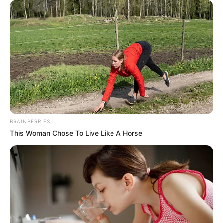
Jaminton Campaz tuvo la victoria para Colombia, pero
no pudo marcar.
05:19 p. m.
Inicia el segundo tiempo extra
Se juegan los últimos 15 minutos del partido.
BRAINBERRIES
This Woman Chose To Live Like A Horse
05:16 p. m.
Finaliza el primer tiempo extra
Se jugaron los primeros 15 minutos del tiempo extra, el
partido sigue sin goles.
05:12 p. m.