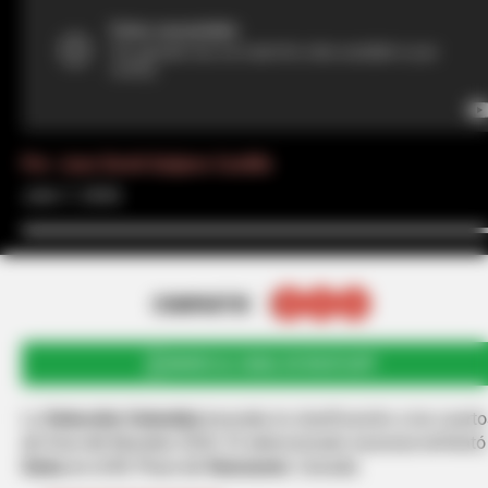
Por:
Juan David Quijano Castillo
Julio 7, 2026
COMPARTIR
UNIRSE AL CANAL DE WHATSAPP
La
Selección Colombia
buscaba la clasificación a los cuarto
de final del Mundial 2026. El seleccionado nacional enfrentó
Suiza
en el BC Place de
Vancouver
, Canadá.