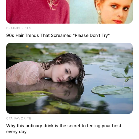
05:35 p. m.
BRAINBERRIES
Final del partido
90s Hair Trends That Screamed "Please Don't Try"
Tras el empate en el tiempo extra, el pase a los cuartos
de final se definirá en la tanda de penaltis.
05:32 p. m.
Cambio en Colombia
Yerry Mina entró al final, salió Jhon Lucumí.
CTA FAVORITE
05:28 p. m.
Why this ordinary drink is the secret to feeling your best
every day
Opción clara para Colombia