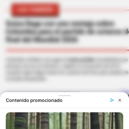
LEA TAMBIÉN
Suiza llega con una ventaja sobre
Colombia para el partido de octavos d
final del Mundial 2026
Colombia soñaba con jugar el
sexto partido
mundialista por
primera vez en su historia, y repetir la actuación de 2014,
cuando logró llegar hasta los cuartos de final, pero perdió en
la tanda de penaltis.
Contenido promocionado