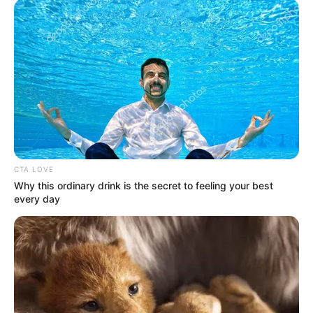
balón al tiro de esquina.
CTA LOVE
05:07 p. m.
Why this ordinary drink is the secret to feeling your best
every day
¡Al palo!
Jhon Lucumí tuvo la más clara para Colombia en el
partido, un remate de cabeza que se terminó estrellando
contra el palo.