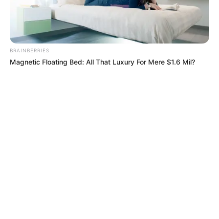
Último cambio en Suiza
Ruben Vargas ingresó por Dan Ndoye en el equipo
europeo.
BRAINBERRIES
Magnetic Floating Bed: All That Luxury For Mere $1.6 Mil?
04:50 p. m.
Tiempo de reposición
Finalizó el tiempo reglamentario, se jugarán 5 minutos
más.
04:45 p. m.
Doble cambio suizo
Silvan Widmer y Cedric Itten ingresan en Suiza, salen
Denis Zakaria y Breel Embolo.