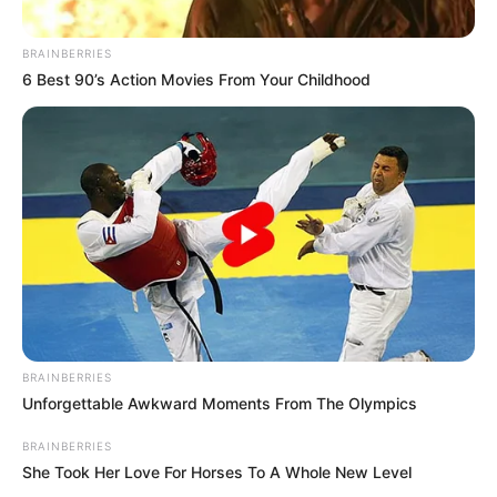
martes, 7 de julio de 2026
BRAINBERRIES
6 Best 90’s Action Movies From Your Childhood
05:50 p. m.
Colombia se despide del mundial
Tras caer 4-3 en la tanda de penaltis, Colombia quedó
eliminada del Mundial 2026.
Suiza avanzó a cuartos de final y jugará contra
Argentina.
05:41 p. m.
BRAINBERRIES
Unforgettable Awkward Moments From The Olympics
Tanda de penaltis
BRAINBERRIES
Colombia
:
She Took Her Love For Horses To A Whole New Level