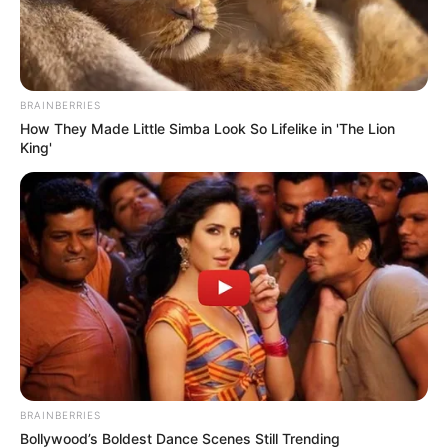
BRAINBERRIES
How They Made Little Simba Look So Lifelike in 'The Lion
King'
05:04 p. m.
Amarilla en Colombia
El capitán Davinson Sánchez vio la tarjeta amarilla en
Colombia.
BRAINBERRIES
Bollywood’s Boldest Dance Scenes Still Trending