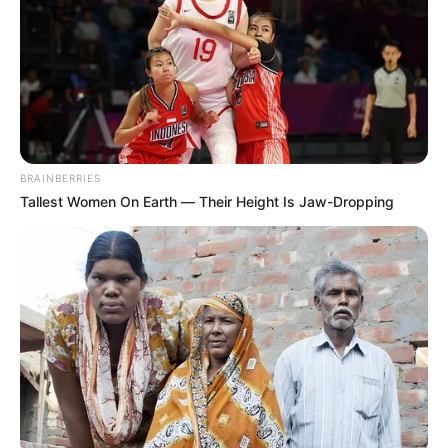
El encuentro se enmarca en una Actuación Especial de
Fiscalización que adelanta la Dirección de Servicios
Públicos de la Contraloría Distrital, con el objetivo de
verificar si los operadores han cumplido con la
instalación y mantenimiento de los contenedores
establecidos contractualmente para la recolección de
residuos sólidos.
BRAINBERRIES
Durante la jornada,
la Contraloría de Bogotá expresó su
Tallest Women On Earth — Their Height Is Jaw-Dropping
preocupación por los llamados “faltantes históricos” de
contenedores,
es decir, aquellos que nunca fueron
ubicados o que fueron retirados sin justificación,
afectando directamente la limpieza del espacio público y
la calidad del servicio prestado a los ciudadanos.
Lea también:
Definen tiempo límite para que le asignen
cita médica: se acaba la larga espera
El organismo reiteró que la fiscalización culminará en
agosto de 2025
y subrayó que para esa fecha, todos los