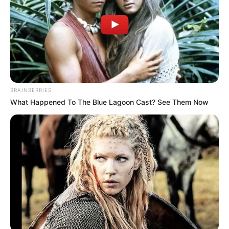
Por su parte, los ciudadanos de varias zonas de Bogotá
que han resultado afectados por esa situación, piden
acciones concretas y soluciones visibles en el corto plazo,
por parte del Distrito.
COMPARTIR
BRAINBERRIES
ALERTA BOGOTÁ EN GOOGLE NEWS
What Happened To The Blue Lagoon Cast? See Them Now
TEMAS RELACIONADOS
SERVICIO DE ASEO
GOBIERNO DISTRITAL
BASURAS
MANTÉNGASE EN ALERTA
Tenemos todas las noticias que le