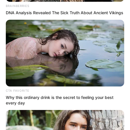
interesan. Para estar bien informado, por
favor, active las notificaciones de Alerta.
BRAINBERRIES
DNA Analysis Revealed The Sick Truth About Ancient Vikings
ACTIVAR AHORA
TEMAS DESTACADOS
RECIBO DEL AGUA
LOCALIDAD DE USAQUÉN
CUNDINAMARCA
DESAPARECIDOS
CORTES DE LUZ
LOCALIDAD DE ENGATIVÁ
REGIOTRAM DE OCCIDENTE
CTA FAVORITE
LOCALIDAD DE SUBA
Why this ordinary drink is the secret to feeling your best
every day