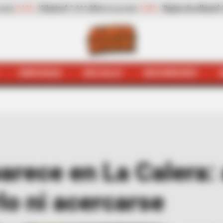
Pepino de rellenar
$ 2.423,00
-25,17%
Zanahoria
$ 1.983,00
(Precio por kilo)
(P
HINCHADA
BOLSILLO
BOCHINCHES
jódromo
Osito andino aparece en La Calera: autoridades 
arece en La Calera:
lo ni acercarse