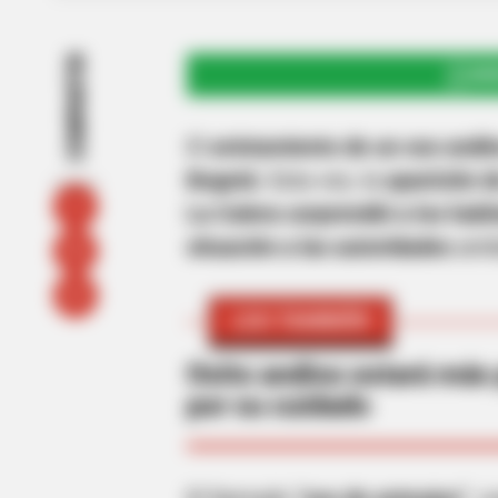
COMPARTIR
UNI
El
avistamiento de un oso andi
Bogotá
. Esta vez, la
aparición d
La Calera sorprendió a los habi
situación a las autoridades
ambi
LEA TAMBIÉN
Osito andino estará más 
por su cuidado