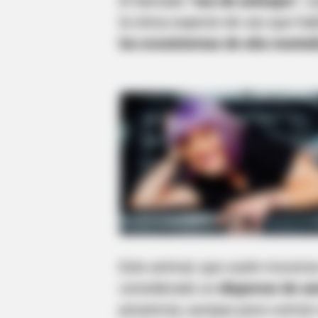
El llamado
“oso de anteojos”
, 
la única especie de oso que h
los ecosistemas de alta monta
Este animal, que suele movers
considerado un
dispersor de se
presencia, aunque poco común 