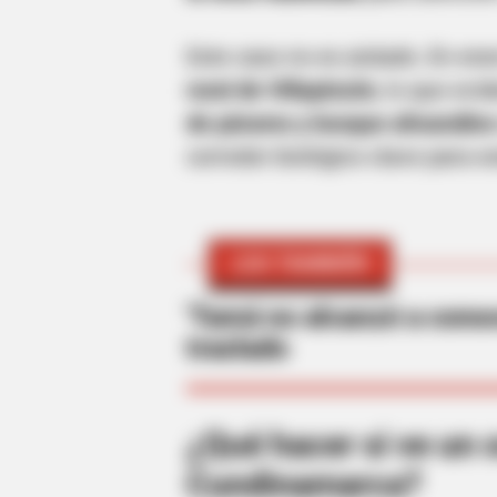
Este caso no es aislado. En en
rural de Villapinzón
, lo que evi
de páramo y bosque altoandin
corredor biológico clave para e
BRAINBERRIES
LEA TAMBIÉN
Top 8 People Living Strange But H
'Tamá no alcanzó a conoc
traslado
¿Qué hacer si ve un 
Cundinamarca?