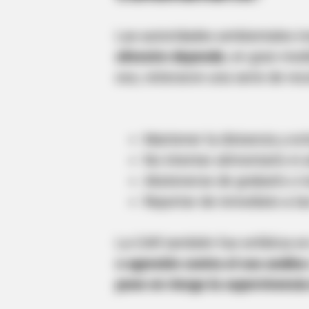
BRAINBERRIES
Las autoridades ambientales in
How Did They Get Gina Carano To
silvestre depende
, en gran med
Take It All Back?
eso, reiteraron una serie de r
BRAINBERRIES
When Fame Meets Fragility: 6 Cele
Forget
Mantener la distancia y evi
No intentar alimentarlo ni 
Abstenerse de grabarlo o t
Reportar de inmediato a las
La CAR también fue enfática e
o agresión contra el oso andin
pone en riesgo la supervivencia