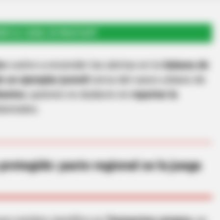
RSE AL CANAL DE WHATSAPP
no
vuelve a encender las alertas en la
Sabana de
e un ejemplar juvenil
cerca del casco urbano de
tantes
, quienes no dudaron en
reportar la
entales.
protegido: pacto regional se la juega