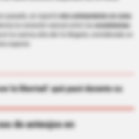
ero pasado, se reportó
otro avistamiento en zona
dencia la conexión natural entre los
ecosistemas
o
en la cuenca alta del río Bogotá, considerada un
sta especie.
BRAINBERRIES
appy Lifestyles
These 9 Actresses Will 
er la libertad': qué pasó durante su
oso de anteojos en