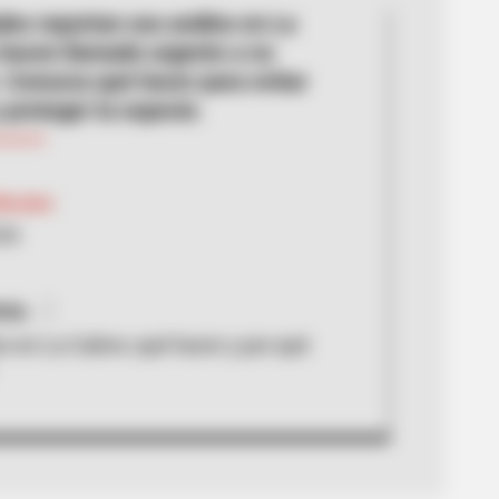
des reportan oso andino en La
 hacen llamado urgente a no
. Conozca qué hacer para evitar
 proteger la especie.
Morales
026
nsa.
o en La Calera: qué hacer y por qué