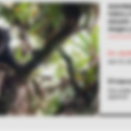
Autorida
Calera y
atacarlo
riesgos y
Por:
July 
Abril 30, 2
Colpre
Oso andin
apareció