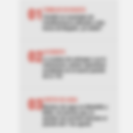
01
TEMBLOR EN BOGOTÁ
Tembló en municipio de
Cundinamarca ubicado a dos
horas de Bogotá: ¿lo sintió?
02
ACCIDENTE
Lo acaban de entregar y ya lo
estrenaron: primer aparatoso
accidente en el nuevo puente
de la 153
03
CORTES DE AGUA
Noches sin agua en Medellín y
Bello: los barrios que se
quedan sin servicio durante el
puente del 7 de agosto