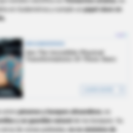
cuyo nombre científico es
Tremarctos ornatus
, es
abita en Sudamérica y cumple un
papel clave en
ña
.
e entre
páramos y bosques altoandinos
, es
millas y un guardián natural
de los bosques. Su
cerca de zonas pobladas,
no es sinónimo de