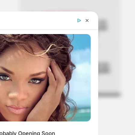
04
ALTAS TEMPERATURAS
El Tolima se está asando: los
municipios que han superado
los 40 °C de temperatura
05
CORTES DE LUZ
¡Se dañó el fin de semana! Air-
e cortará la luz en Barranquilla
y Luruaco este sábado y
domingo
obably Opening Soon