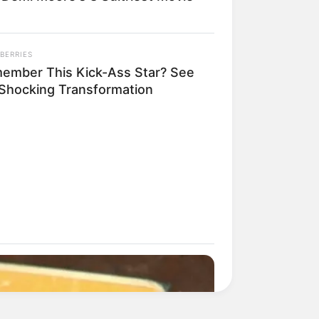
BERRIES
ember This Kick-Ass Star? See
 Shocking Transformation