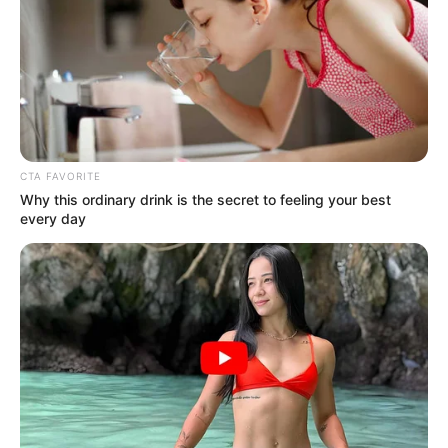
unidades de la Policía.
Desde la emisora también se indicó que “
la Secretaría
Distrital de Salud atiende la emergencia con varias
ambulancias que están auxiliando a los heridos
”, sin que
hasta el momento se haya entregado un balance oficial
sobre el número total de personas afectadas.
CTA FAVORITE
Why this ordinary drink is the secret to feeling your best
every day
Crédito:
Emergencia en TransMilenio: dos buses