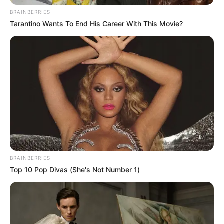
para atender a los pasajeros lesionados.
BRAINBERRIES
Tarantino Wants To End His Career With This Movie?
Durante la transmisión se indicó que “
ocurrió un
accidente que compromete a dos articulados de
TransMilenio… están en estos momentos intentando
atender a los heridos en el sector de la carrera Décima
con Primera
”, mientras se informaba sobre la magnitud
del choque y la presencia de ambulancias en el lugar.
BRAINBERRIES
Top 10 Pop Divas (She's Not Number 1)