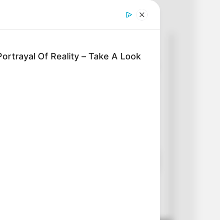
 articulado eléctrico de
enio ya está en Colombia. Conozca
ortrayal Of Reality – Take A Look
án los nuevos buses que llegarán a
Morales
2026
ción Alerta - TransMilenio y
por Magnific - www.magnific.com
buses eléctricos llegarán a Bogotá y
trarán en operación?