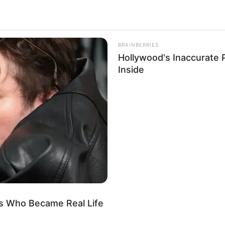
El primer
BRAINBERRIES
TransMil
Hollywood's Inaccurate P
cómo ser
Inside
Bogotá.
Por:
July 
Junio 17, 
Composi
diseñado 
¿Cuántos 
cuándo en
s Who Became Real Life