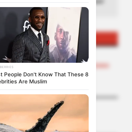
TEMAS DESTACADOS
RECIBO DEL AGUA
LOCALIDAD DE USAQUÉN
CUNDINAMARCA
DESAPARECIDOS
BERRIES
CORTES DE LUZ
t People Don't Know That These 8
LOCALIDAD DE ENGATIVÁ
ebrities Are Muslim
REGIOTRAM DE OCCIDENTE
LOCALIDAD DE SUBA