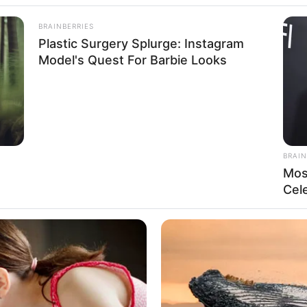
BRAINBERRIES
Plastic Surgery Splurge: Instagram
Model's Quest For Barbie Looks
RSE AL CANAL DE WHATSAPP
modernización de su transporte público
. El
primer
á parte de la
nueva flota de TransMilenio ya
BRAIN
China, dando inicio a una de las
apuestas más
Mos
Cel
ucir la contaminación y mejorar la experiencia
operación de TransMilenio por la 68: