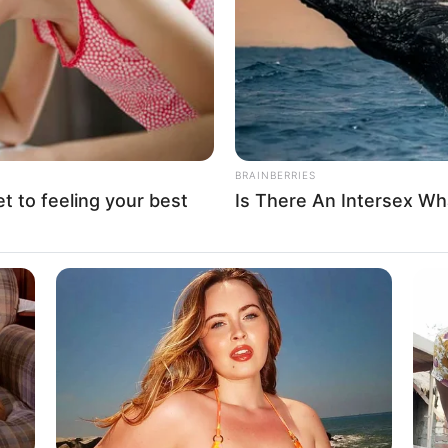
TransMilenio
a través de su cuenta oficial en X,
o es el primero de una serie de articulados
que
s meses.
BRAINBERRIES
et to feeling your best
Is There An Intersex Wha