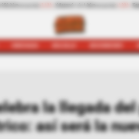
-1,23%
Pepino de rellenar
$ 2.423,00
-25,17%
Zanahor
r kilo)
(Precio por kilo)
HINCHADA
BOLSILLO
BOCHINCHES
nsMilenio celebra la llegada del primer articulado eléctr
lebra la llegada del
rico: así será la nue