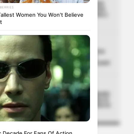
03
Frenazo a motos y patinetas
BERRIES
eléctricas: Gobierno autoriza
Tallest Women You Won't Believe
su prohibición en ciclorrutas y
ciclovías de Colombia
t
04
NAUFRAGIO
Buscan a dos náufragos tras
emergencia en aguas de
Cartagena: esto es lo que pasó
05
BOMBEROS
Bogotá estrenó nueva estación
de bomberos: emergencias en
Ciudad Bolívar se atenderán en
un 2x3
c Decade For Fans Of Action