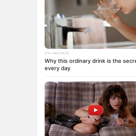
obras ya van en el 82%
La
noticia fue confirmada por 
donde anunció que
este vehícul
arribarán al país en los
próximo
CTA FAVORITE
Why this ordinary drink is the secr
every day