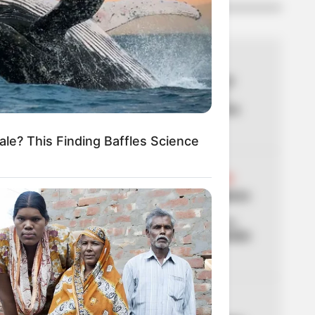
LO MÁS LEÍDO
01
SITP
Cambian paradas de SITP
clave en Bosa: no quede
perdido y conozca la nueva
ruta
le? This Finding Baffles Science
02
DISPOSITIVO DE SEGURIDAD
En Tolima blindan corredores
viales para prevenir el
transporte de explosivos o
hechos violentos en posesión
presidencial
MOTOS