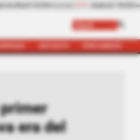
ia
$ 1.983,00
-4,25%
Papaya
$ 3.221,00
+11,16
(Precio por kilo)
(Precio por kilo)
Bogotá
SERVICIOS
QUÉ SUSTO
VIVIR SABROSO
ico: así será la nueva era del Sistema
 primer
va era del